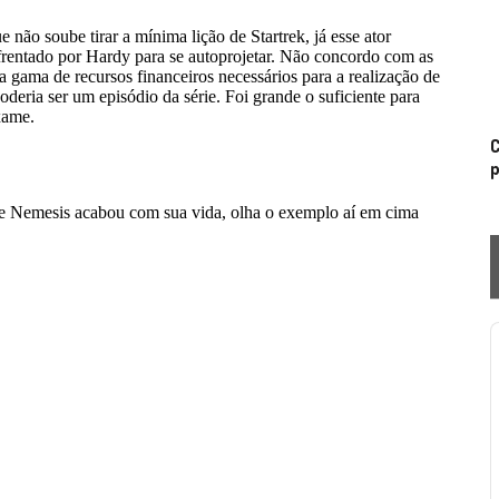
C
p
P