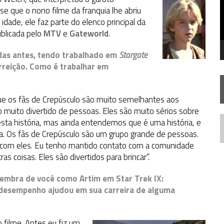
FIM DE UMA ERA NA SDCC
sse que o nono filme da franquia lhe abriu
idade, ele faz parte do elenco principal da
STAR TREK
SOBRE DIFERENTES PONTOS DE VISTA
publicada pelo
MTV
e
Gateworld
.
AR TREK
SOBRE PATERNIDADE
das antes, tendo trabalhado em
Stargate
urreição. Como é trabalhar em
ue os fãs de Crepúsculo são muito semelhantes aos
 muito divertido de pessoas. Eles são muito sérios sobre
ta história, mas ainda entendemos que é uma história, e
N
la. Os fãs de Crepúsculo são um grupo grande de pessoas.
 com eles. Eu tenho mantido contato com a comunidade
ras coisas. Eles são divertidos para brincar”.
i lembra de você como Artim em Star Trek IX:
e desempenho ajudou em sua carreira de alguma
o filme. Antes eu fiz um