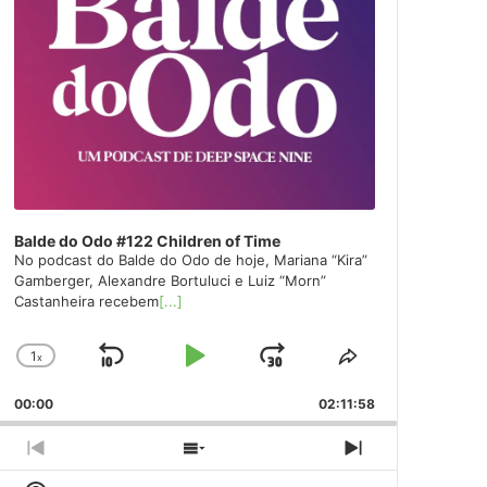
Balde do Odo #122 Children of Time
No podcast do Balde do Odo de hoje, Mariana “Kira”
Gamberger, Alexandre Bortuluci e Luiz “Morn”
Castanheira recebem
[...]
1
x
Skip
Play
Jump
Change
Share
Playback
This
Backward
Pause
Forward
00:00
Rate
02:11:58
Episode
Previous
Show
Next
Episode
Episodes
Episode