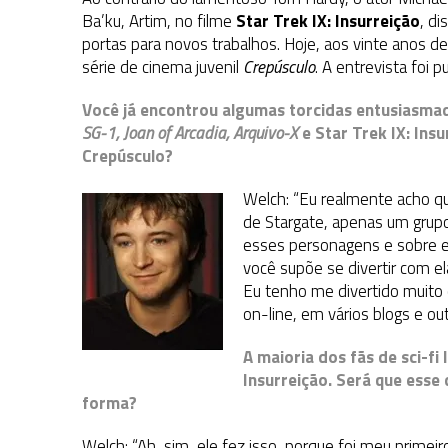
1 DE AGOSTO DE 2026
|
ELENCO DE STRANGE NEW WORLDS ENCARA O 
Ba’ku, Artim, no filme
Star Trek IX: Insurreição
, di
portas para novos trabalhos. Hoje, aos vinte anos de 
31 DE JULHO DE 2026
|
GRANDES JORNADAS | QUATRO EPISÓDIOS DE
série de cinema juvenil
Crepúsculo
. A entrevista foi 
7 DE AGOSTO DE 2026
|
GRANDES JORNADAS | SEIS EPISÓDIOS DE
ST
Você já encontrou algumas torcidas entusiasma
SG-1, Joan of Arcadia, Arquivo-X
e Star Trek IX: Ins
Crepúsculo?
Welch: “Eu realmente acho q
de Stargate, apenas um grupo
esses personagens e sobre es
você supõe se divertir com e
Eu tenho me divertido muito
on-line, em vários blogs e out
A maioria dos fãs de sci-f
Insurreição. Será que ess
forma?
Welch: “Ah, sim, ele fez isso, porque foi meu primeir