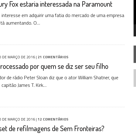
ury Fox estaria interessada na Paramount
SILIS
JÁ DISPONÍVEL EM PRÉ-VENDA!
 interesse em adquirir uma fatia do mercado de uma empresa
stá aumentando. O…
RIEND
0 DE MARÇO DE 2016
|
21 COMENTÁRIOS
rocessado por quem se diz ser seu filho
or de rádio Peter Sloan diz que o ator William Shatner, que
N
o capitão James T. Kirk…
0 DE MARÇO DE 2016
|
12 COMENTÁRIOS
set de refilmagens de Sem Fronteiras?