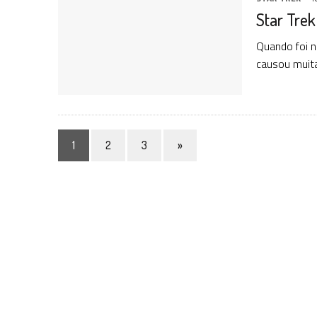
Star Trek
Quando foi n
causou muita
1
2
3
»