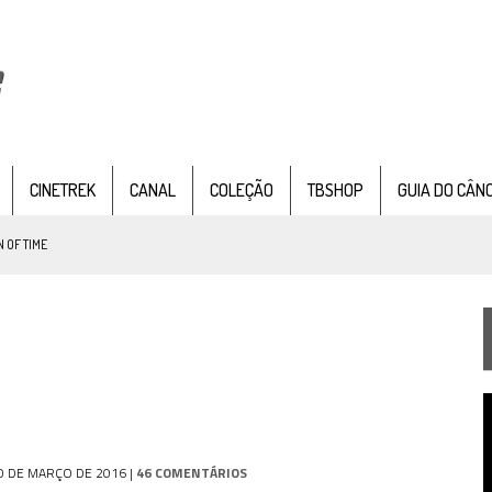
CINETREK
CANAL
COLEÇÃO
TBSHOP
GUIA DO CÂN
 OF TIME
TEMPORADA DE STRANGE NEW WORDS
 FILME DE FÃS AXANAR HORAS APÓS ESTREIA
 – “THE GRIFFIN INCIDENT” (4×02)
T
FIM DE UMA ERA NA SDCC
d
v
STAR TREK
SOBRE DIFERENTES PONTOS DE VISTA
0 DE MARÇO DE 2016
|
46 COMENTÁRIOS