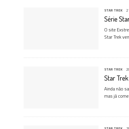
STAR TREK
2
Série Sta
O site Exstr
Star Trek ve
STAR TREK
2
Star Trek
Ainda não sa
mas já começ
STAR TREK
1