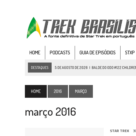
HOME
PODCASTS
GUIA DE EPISÓDIOS
STXP
DESTAQUES
5 DE AGOSTO DE 2026
|
BALDE DO ODO #122 CHILDREN
4 DE AGOSTO DE 2026
|
REVISITANDO “HIDE AND Q” (TNG 1×09)
3 DE AGOSTO DE 2026
|
VEJA FOTOS DO TERCEIRO EPISÓDIO DA 4ª 
HOME
2016
MARÇO
3 DE AGOSTO DE 2026
|
PARAMOUNT E CBS DERRUBAM NOVO VÍDEO DO
março 2016
2 DE AGOSTO DE 2026
|
TB AO VIVO | STAR TREK: STRANGE NEW WORLDS
1 DE AGOSTO DE 2026
|
ELENCO DE STRANGE NEW WORLDS ENCARA O 
31 DE JULHO DE 2026
|
GRANDES JORNADAS | QUATRO EPISÓDIOS DE
STAR TREK
3