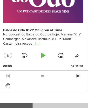
Balde do Odo #122 Children of Time
No podcast do Balde do Odo de hoje, Mariana “Kira”
Gamberger, Alexandre Bortuluci e Luiz “Morn”
Castanheira recebem
[...]
1
x
Skip
Play
Jump
Change
Share
Playback
This
Backward
Pause
Forward
00:00
Rate
02:11:58
Episode
Previous
Show
Next
Episode
Episodes
Episode
Show
List
Podcast
Information