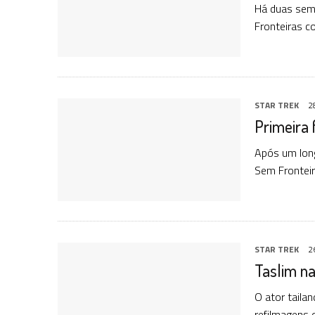
Há duas sema
Fronteiras c
STAR TREK
2
Primeira 
Após um long
Sem Frontei
STAR TREK
2
Taslim na
O ator taila
refilmagens 