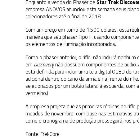
Enquanto a venda do Phaser de
Star Trek Discove
empresa ANOVOS anunciou esta semana seus planos d
colecionadores até o final de 2018.
Com um preço em torno de 1.500 dólares, esta répli
maneira que seu phaser Tipo II, usando componente
os elementos de iluminação incorporados.
Como o phaser anterior, o rifle não incluirá nenhu
em
Discovery
não possuem componentes de áudio. Ao c
está definida para incluir uma tela digital OLED de
adicional dentro do cano da arma e na frente do rifle.
selecionados por um botão lateral à esquerda, com a lu
vermelho.)
A empresa projeta que as primeiras réplicas de rif
meados de novembro, com base nas estimativas at
como o cronograma de produção prosseguirá nos p
Fonte: TrekCore