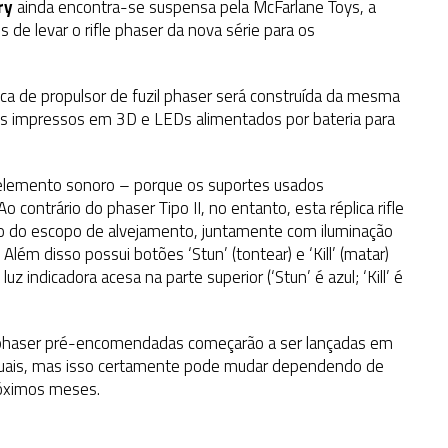
ry
ainda encontra-se suspensa pela McFarlane Toys, a
e levar o rifle phaser da nova série para os
ca de propulsor de fuzil phaser será construída da mesma
s impressos em 3D e LEDs alimentados por bateria para
m elemento sonoro – porque os suportes usados
ontrário do phaser Tipo II, no entanto, esta réplica rifle
ntro do escopo de alvejamento, juntamente com iluminação
 Além disso possui botões ‘Stun’ (tontear) e ‘Kill’ (matar)
z indicadora acesa na parte superior (‘Stun’ é azul; ‘Kill’ é
le phaser pré-encomendadas começarão a ser lançadas em
uais, mas isso certamente pode mudar dependendo de
róximos meses.