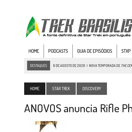
HOME
PODCASTS
GUIA DE EPISÓDIOS
STXP
DESTAQUES
6 DE AGOSTO DE 2026
|
NOVA TEMPORADA DE
THE CE
5 DE AGOSTO DE 2026
|
BALDE DO ODO #122 CHILDREN OF TIME
4 DE AGOSTO DE 2026
|
REVISITANDO “HIDE AND Q” (TNG 1×09)
HOME
STAR TREK
DISCOVERY
3 DE AGOSTO DE 2026
|
VEJA FOTOS DO TERCEIRO EPISÓDIO DA 4ª 
ANOVOS anuncia Rifle Ph
3 DE AGOSTO DE 2026
|
PARAMOUNT E CBS DERRUBAM NOVO VÍDEO DO
2 DE AGOSTO DE 2026
|
TB AO VIVO | STAR TREK: STRANGE NEW WORLDS
1 DE AGOSTO DE 2026
|
ELENCO DE STRANGE NEW WORLDS ENCARA O 