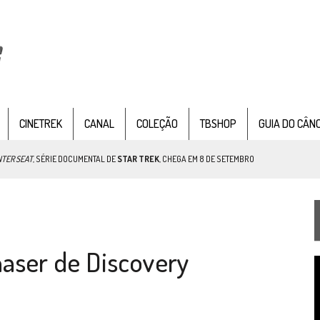
CINETREK
CANAL
COLEÇÃO
TBSHOP
GUIA DO CÂN
NTER SEAT
, SÉRIE DOCUMENTAL DE
STAR TREK
, CHEGA EM 8 DE SETEMBRO
TEMPORADA DE STRANGE NEW WORDS
aser de Discovery
 FILME DE FÃS AXANAR HORAS APÓS ESTREIA
T
 – “THE GRIFFIN INCIDENT” (4×02)
d
v
FIM DE UMA ERA NA SDCC