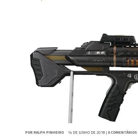
31 DE JULHO DE 2026
|
GRANDES JORNADAS | QUATRO EPISÓDIOS DE
31 DE JULHO DE 2026
|
BOX DELUXE DO ANO 5 DA
COLEÇÃO TREK BRA
7 DE AGOSTO DE 2026
|
SNW 4×03: HUMAN BEST FRIEND
POR
RALPH PINHEIRO
14 DE JUNHO DE 2018
|
0 COMENTÁRIOS