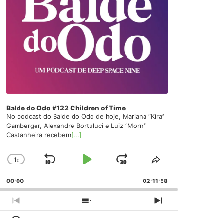
Balde do Odo #122 Children of Time
No podcast do Balde do Odo de hoje, Mariana “Kira”
Gamberger, Alexandre Bortuluci e Luiz “Morn”
Castanheira recebem
[...]
1
x
Skip
Play
Jump
Change
Share
Playback
This
Backward
Pause
Forward
00:00
Rate
02:11:58
Episode
Previous
Show
Next
Episode
Episodes
Episode