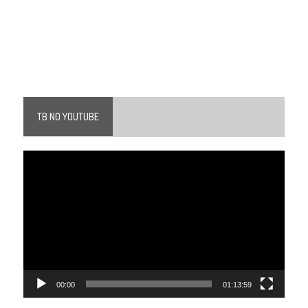
TB NO YOUTUBE
Tocador
de
vídeo
00:00
01:13:59