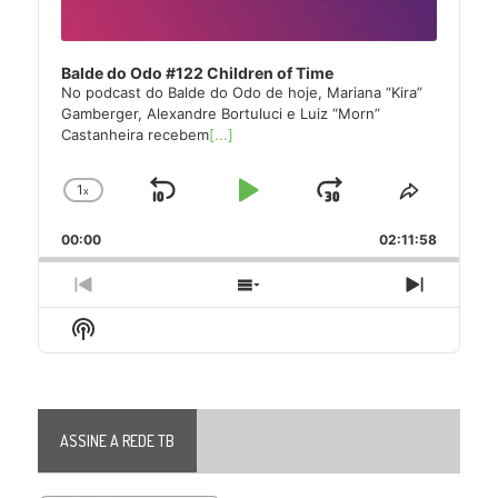
Balde do Odo #122 Children of Time
No podcast do Balde do Odo de hoje, Mariana “Kira”
Gamberger, Alexandre Bortuluci e Luiz “Morn”
Castanheira recebem
[...]
1
x
Skip
Play
Jump
Change
Share
Playback
This
Backward
Pause
Forward
00:00
Rate
02:11:58
Episode
Previous
Show
Next
Episode
Episodes
Episode
Show
List
Podcast
Information
ASSINE A REDE TB