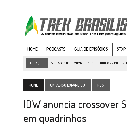
HOME
PODCASTS
GUIA DE EPISÓDIOS
STXP
DESTAQUES
5 DE AGOSTO DE 2026
|
BALDE DO ODO #122 CHILDREN
4 DE AGOSTO DE 2026
|
REVISITANDO “HIDE AND Q” (TNG 1×09)
3 DE AGOSTO DE 2026
|
VEJA FOTOS DO TERCEIRO EPISÓDIO DA 4ª 
HOME
UNIVERSO EXPANDIDO
HQS
3 DE AGOSTO DE 2026
|
PARAMOUNT E CBS DERRUBAM NOVO VÍDEO DO
IDW anuncia crossover S
2 DE AGOSTO DE 2026
|
TB AO VIVO | STAR TREK: STRANGE NEW WORLDS
1 DE AGOSTO DE 2026
|
ELENCO DE STRANGE NEW WORLDS ENCARA O 
em quadrinhos
31 DE JULHO DE 2026
|
GRANDES JORNADAS | QUATRO EPISÓDIOS DE