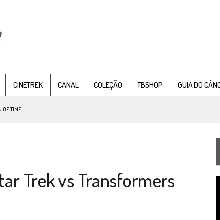
CINETREK
CANAL
COLEÇÃO
TBSHOP
GUIA DO CÂN
 OF TIME
TEMPORADA DE STRANGE NEW WORDS
 FILME DE FÃS AXANAR HORAS APÓS ESTREIA
tar Trek vs Transformers
 – “THE GRIFFIN INCIDENT” (4×02)
T
FIM DE UMA ERA NA SDCC
d
v
STAR TREK
SOBRE DIFERENTES PONTOS DE VISTA