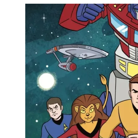
31 DE JULHO DE 2026
|
BOX DELUXE DO ANO 5 DA
COLEÇÃO TREK BRA
31 DE JULHO DE 2026
|
SNW 4×02: THE GRIFFIN INCIDENT
6 DE AGOSTO DE 2026
|
AVALIE E COMENTE SNW 4×03: HUMAN BEST F