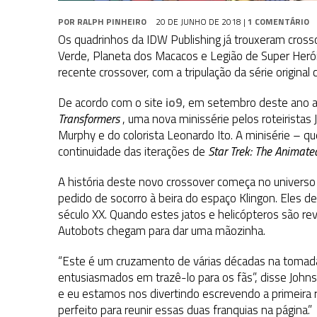
POR
RALPH PINHEIRO
20 DE JUNHO DE 2018
|
1 COMENTÁRIO
Os quadrinhos da IDW Publishing já trouxeram cros
Verde, Planeta dos Macacos e Legião de Super Heróis
recente crossover, com a tripulação da série origina
De acordo com o site
io9
, em setembro deste ano 
Transformers
, uma nova minissérie pelos roteiristas 
Murphy e do colorista Leonardo Ito. A minisérie – qu
continuidade das iterações de
Star Trek: The Animate
A história deste novo crossover começa no univers
pedido de socorro à beira do espaço Klingon. Eles 
século XX. Quando estes jatos e helicópteros são 
Autobots chegam para dar uma mãozinha.
“Este é um cruzamento de várias décadas na tomada
entusiasmados em trazê-lo para os fãs”, disse John
e eu estamos nos divertindo escrevendo a primeira re
perfeito para reunir essas duas franquias na página.”