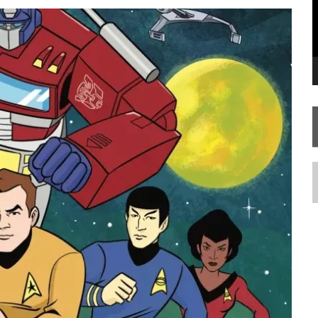
SILIS
JÁ DISPONÍVEL EM PRÉ-VENDA!
RIEND
N