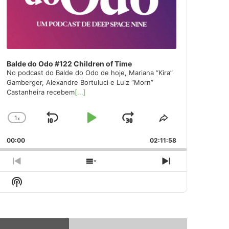
Balde do Odo #122 Children of Time
No podcast do Balde do Odo de hoje, Mariana “Kira”
Gamberger, Alexandre Bortuluci e Luiz “Morn”
Castanheira recebem
[...]
1
x
Skip
Play
Jump
Change
Share
Playback
This
Backward
Pause
Forward
00:00
Rate
02:11:58
Episode
Previous
Show
Next
Episode
Episodes
Episode
Show
List
Podcast
Information