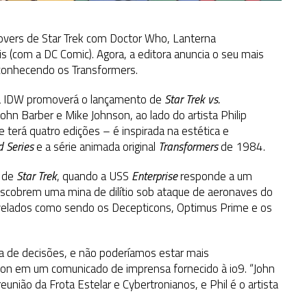
sovers de Star Trek com Doctor Who, Lanterna
 (com a DC Comic). Agora, a editora anuncia o seu mais
l conhecendo os Transformers.
a IDW promoverá o lançamento de
Star Trek vs.
John Barber e Mike Johnson, ao lado do artista Philip
e terá quatro edições – é inspirada na estética e
d Series
e a série animada original
Transformers
de 1984.
o de
Star Trek
, quando a USS
Enterprise
responde a um
descobrem uma mina de dilítio sob ataque de aeronaves do
revelados como sendo os Decepticons, Optimus Prime e os
 de decisões, e não poderíamos estar mais
son em um comunicado de imprensa fornecido à io9. “John
união da Frota Estelar e Cybertronianos, e Phil é o artista