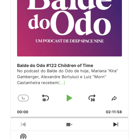
Balde do Odo #122 Children of Time
No podcast do Balde do Odo de hoje, Mariana “Kira”
Gamberger, Alexandre Bortuluci e Luiz “Morn”
Castanheira recebem
[...]
1
x
Skip
Play
Jump
Change
Share
Playback
This
Backward
Pause
Forward
00:00
Rate
02:11:58
Episode
Previous
Show
Next
Episode
Episodes
Episode
Show