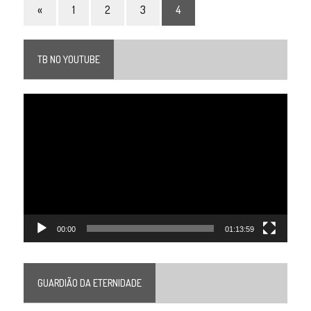
«
1
2
3
4
TB NO YOUTUBE
Tocador
de
vídeo
00:00
01:13:59
GUARDIÃO DA ETERNIDADE