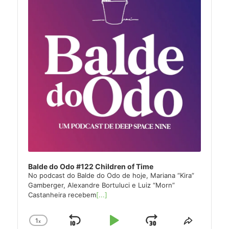
Balde do Odo #122 Children of Time
No podcast do Balde do Odo de hoje, Mariana “Kira”
Gamberger, Alexandre Bortuluci e Luiz “Morn”
Castanheira recebem
[...]
1
x
Skip
Play
Jump
Change
Share