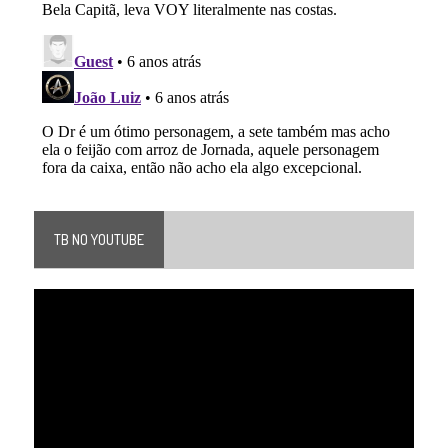
TB NO YOUTUBE
Tocador
de
vídeo