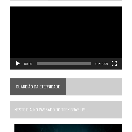
Tocador
de
vídeo
00:00
01:13:59
GUARDIÃO DA ETERNIDADE
NESTE DIA, NO PASSADO DO TREK BRASILIS...