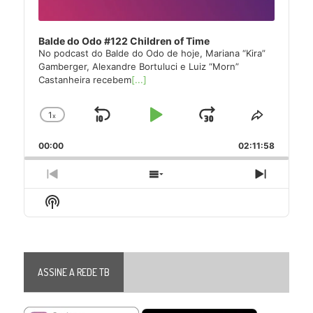
Balde do Odo #122 Children of Time
No podcast do Balde do Odo de hoje, Mariana “Kira”
Gamberger, Alexandre Bortuluci e Luiz “Morn”
Castanheira recebem
[...]
1
x
Skip
Play
Jump
Change
Share
Playback
This
Backward
Pause
Forward
00:00
Rate
02:11:58
Episode
Previous
Show
Next
Episode
Episodes
Episode
Show
List
Podcast
Information
ASSINE A REDE TB