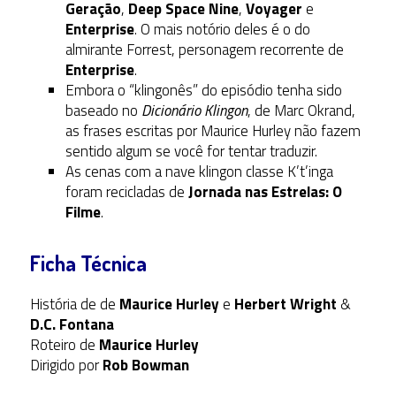
Geração
,
Deep Space Nine
,
Voyager
e
Enterprise
. O mais notório deles é o do
almirante Forrest, personagem recorrente de
Enterprise
.
Embora o “klingonês” do episódio tenha sido
baseado no
Dicionário Klingon
, de Marc Okrand,
as frases escritas por Maurice Hurley não fazem
sentido algum se você for tentar traduzir.
As cenas com a nave klingon classe K’t’inga
foram recicladas de
Jornada nas Estrelas: O
Filme
.
Ficha Técnica
História de de
Maurice Hurley
e
Herbert Wright
&
D.C. Fontana
Roteiro de
Maurice Hurley
Dirigido por
Rob Bowman