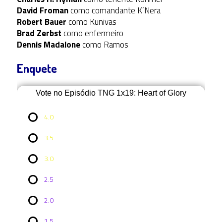
David Froman
como comandante K’Nera
Robert Bauer
como Kunivas
Brad Zerbst
como enfermeiro
Dennis Madalone
como Ramos
Enquete
Vote no Episódio TNG 1x19: Heart of Glory
4.0
3.5
3.0
2.5
2.0
Vote no
1.5
Episódio