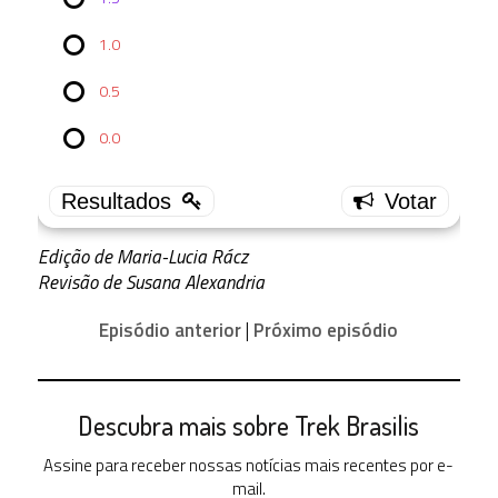
TNG
1x19:
1.0
Heart of
Glory
0.5
4.0
0.0
7 (
41.18 % )
3.5
5 (
29.41 % )
Edição de Maria-Lucia Rácz
3.0
Revisão de Susana Alexandria
3 (
17.65 % )
Episódio anterior
|
Próximo episódio
2.5
2 (
11.76 % )
2.0
Descubra mais sobre Trek Brasilis
0 ( 0 % )
1.5
Assine para receber nossas notícias mais recentes por e-
0 ( 0 % )
mail.