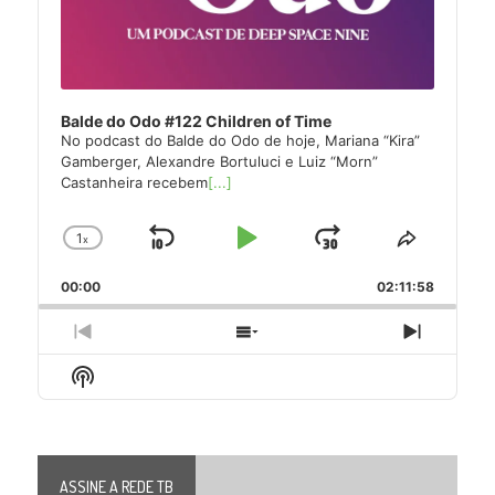
Balde do Odo #122 Children of Time
No podcast do Balde do Odo de hoje, Mariana “Kira”
Gamberger, Alexandre Bortuluci e Luiz “Morn”
Castanheira recebem
[...]
1
x
Skip
Play
Jump
Change
Share
Playback
This
Backward
Pause
Forward
00:00
Rate
02:11:58
Episode
Previous
Show
Next
Episode
Episodes
Episode
Show
List
Podcast
Information
ASSINE A REDE TB