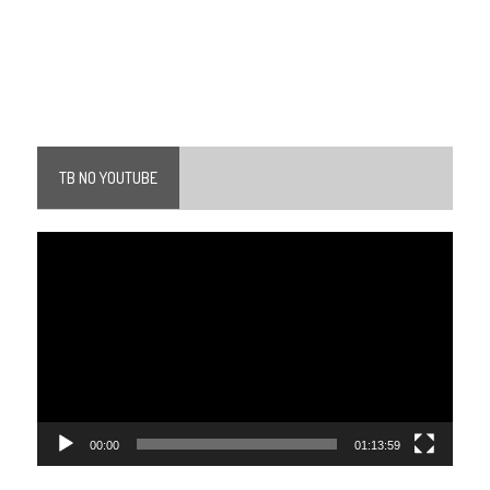
TB NO YOUTUBE
Tocador
de
vídeo
00:00
01:13:59