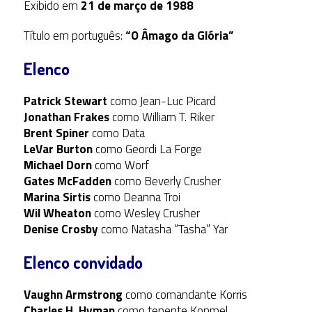
Exibido em
21 de março de 1988
Título em português:
“O Âmago da Glória”
Elenco
Patrick Stewart
como Jean-Luc Picard
Jonathan Frakes
como William T. Riker
Brent Spiner
como Data
LeVar Burton
como Geordi La Forge
Michael Dorn
como Worf
Gates McFadden
como Beverly Crusher
Marina Sirtis
como Deanna Troi
Wil Wheaton
como Wesley Crusher
Denise Crosby
como Natasha “Tasha” Yar
Elenco convidado
Vaughn Armstrong
como comandante Korris
Charles H. Hyman
como tenente Konmel