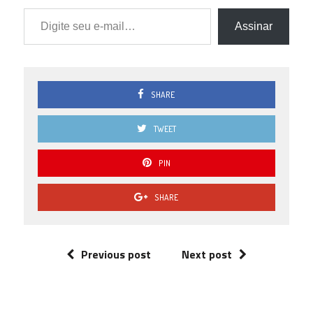
Digite seu e-mail…
1.0
0 ( 0 % )
Assinar
0.5
0 ( 0 % )
0.0
0 ( 0 % )
SHARE
TWEET
PIN
SHARE
Previous post
Next post