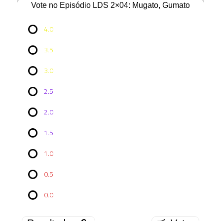
Vote no Episódio LDS 2×04: Mugato, Gumato
4.0
3.5
3.0
2.5
2.0
Vote no
1.5
Episódio
LDS
2×04:
1.0
Mugato,
Gumato
0.5
4.0
0.0
11 (
47.83 % )