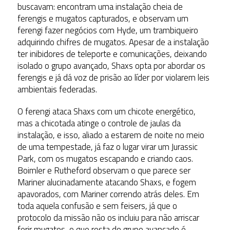
buscavam: encontram uma instalação cheia de
ferengis e mugatos capturados, e observam um
ferengi fazer negócios com Hyde, um trambiqueiro
adquirindo chifres de mugatos. Apesar de a instalação
ter inibidores de teleporte e comunicações, deixando
isolado o grupo avançado, Shaxs opta por abordar os
ferengis e já dá voz de prisão ao líder por violarem leis
ambientais federadas.
O ferengi ataca Shaxs com um chicote energético,
mas a chicotada atinge o controle de jaulas da
instalação, e isso, aliado a estarem de noite no meio
de uma tempestade, já faz o lugar virar um Jurassic
Park, com os mugatos escapando e criando caos.
Boimler e Rutheford observam o que parece ser
Mariner alucinadamente atacando Shaxs, e fogem
apavorados, com Mariner correndo atrás deles. Em
toda aquela confusão e sem feisers, já que o
protocolo da missão não os incluiu para não arriscar
ferir mugatos, o que resta do grupo avançado é