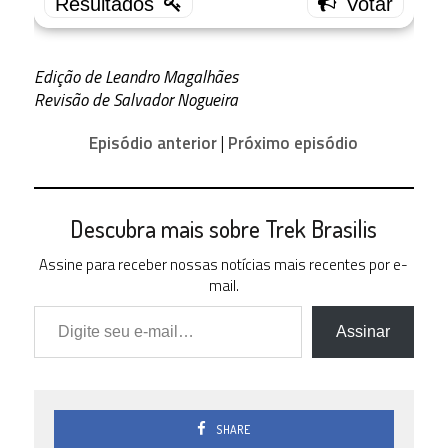
3.5
1 ( 4.35
% )
3.0
Edição de Leandro Magalhães
6 (
26.09 % )
Revisão de Salvador Nogueira
2.5
Episódio anterior
|
Próximo episódio
3 (
13.04 % )
2.0
1 ( 4.35
% )
Descubra mais sobre Trek Brasilis
1.5
Assine para receber nossas notícias mais recentes por e-
1 ( 4.35
% )
mail.
Digite seu e-mail…
1.0
0 ( 0 % )
Assinar
0.5
0 ( 0 % )
0.0
0 ( 0 % )
SHARE