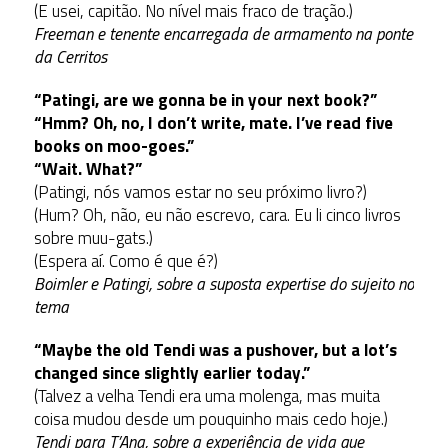
(E usei, capitão. No nível mais fraco de tração.)
Freeman e tenente encarregada de armamento na ponte
da Cerritos
“Patingi, are we gonna be in your next book?”
“Hmm? Oh, no, I don’t write, mate. I’ve read five
books on moo-goes.”
“Wait. What?”
(Patingi, nós vamos estar no seu próximo livro?)
(Hum? Oh, não, eu não escrevo, cara. Eu li cinco livros
sobre muu-gats.)
(Espera aí. Como é que é?)
Boimler e Patingi, sobre a suposta expertise do sujeito no
tema
“Maybe the old Tendi was a pushover, but a lot’s
changed since slightly earlier today.”
(Talvez a velha Tendi era uma molenga, mas muita
coisa mudou desde um pouquinho mais cedo hoje.)
Tendi para T’Ana, sobre a experiência de vida que