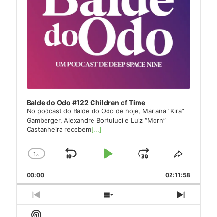
Balde do Odo #122 Children of Time
No podcast do Balde do Odo de hoje, Mariana “Kira”
Gamberger, Alexandre Bortuluci e Luiz “Morn”
Castanheira recebem
[...]
1
x
Skip
Play
Jump
Change
Share
Playback
This
Backward
Pause
Forward
00:00
Rate
02:11:58
Episode
Previous
Show
Next
Episode
Episodes
Episode
Show