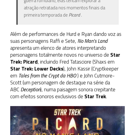
guerra romulano, elas tentam explorar a
atração retratada nos momentos finais da
primeira temporada de
Picard
.
Além de performances de Hurd e Ryan dando voz as
suas personagens Raffi e Sete,
No Man’s Land
apresenta um elenco de atores interpretando
personagens totalmente novos no universo de
Star
Trek: Picard
, incluindo Fred Tatasciore (Shaxs em
Star Trek: Lower Decks
), John Kassir (Cryptkeeper
em
Tales from the Crypt da HBO
) e John Cutmore-
Scott (um personagem de destaque na série da
ABC
Deception
), numa paisagem sonora crepitante
com efeitos sonoros exclusivos de
Star Trek
.