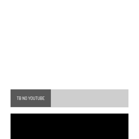
TB NO YOUTUBE
Tocador
de
vídeo