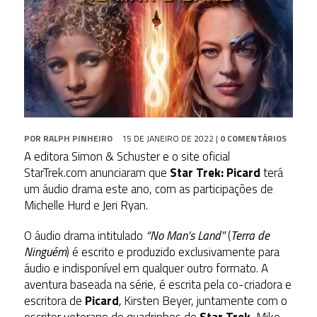
POR
RALPH PINHEIRO
15 DE JANEIRO DE 2022
|
0 COMENTÁRIOS
A editora Simon & Schuster e o site oficial
StarTrek.com anunciaram que
Star Trek: Picard
terá
um áudio drama este ano, com as participações de
Michelle Hurd e Jeri Ryan.
O áudio drama intitulado
“No Man’s Land”
(
Terra de
Ninguém
) é escrito e produzido exclusivamente para
áudio e indisponível em qualquer outro formato. A
aventura baseada na série, é escrita pela co-criadora e
escritora de
Picard
,
Kirsten Beyer, juntamente com o
escritor veterano de quadrinhos de
Star Trek
, Mike