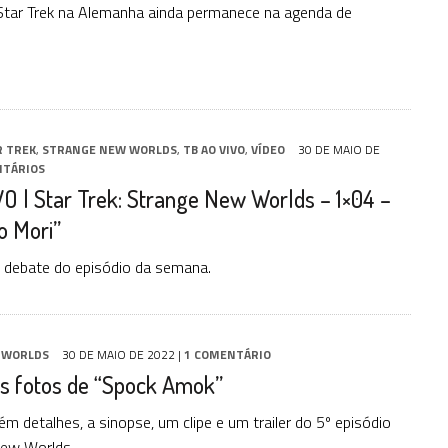
Star Trek na Alemanha ainda permanece na agenda de
R TREK
,
STRANGE NEW WORLDS
,
TB AO VIVO
,
VÍDEO
30 DE MAIO DE
NTÁRIOS
O | Star Trek: Strange New Worlds – 1×04 –
 Mori”
 debate do episódio da semana.
 WORLDS
30 DE MAIO DE 2022
|
1 COMENTÁRIO
as fotos de “Spock Amok”
 detalhes, a sinopse, um clipe e um trailer do 5º episódio
New Worlds.