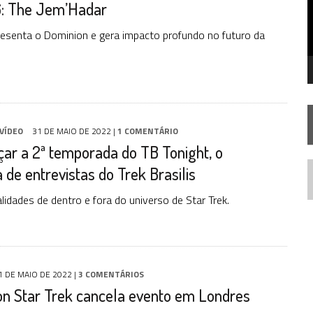
: The Jem’Hadar
SILIS
JÁ DISPONÍVEL EM PRÉ-VENDA!
esenta o Dominion e gera impacto profundo no futuro da
RIEND
VÍDEO
31 DE MAIO DE 2022
|
1 COMENTÁRIO
ar a 2ª temporada do TB Tonight, o
de entrevistas do Trek Brasilis
N
idades de dentro e fora do universo de Star Trek.
1 DE MAIO DE 2022
|
3 COMENTÁRIOS
on Star Trek cancela evento em Londres