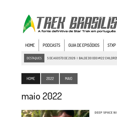
HOME
PODCASTS
GUIA DE EPISÓDIOS
STXP
DESTAQUES
5 DE AGOSTO DE 2026
|
BALDE DO ODO #122 CHILDREN
4 DE AGOSTO DE 2026
|
REVISITANDO “HIDE AND Q” (TNG 1×09)
3 DE AGOSTO DE 2026
|
VEJA FOTOS DO TERCEIRO EPISÓDIO DA 4ª 
HOME
2022
MAIO
3 DE AGOSTO DE 2026
|
PARAMOUNT E CBS DERRUBAM NOVO VÍDEO DO
maio 2022
2 DE AGOSTO DE 2026
|
TB AO VIVO | STAR TREK: STRANGE NEW WORLDS
1 DE AGOSTO DE 2026
|
ELENCO DE STRANGE NEW WORLDS ENCARA O 
31 DE JULHO DE 2026
|
GRANDES JORNADAS | QUATRO EPISÓDIOS DE
DEEP SPACE N