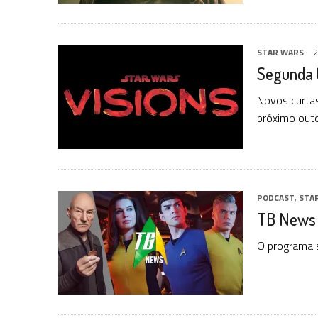
STAR WARS
2
Segunda 
Novos curta
próximo out
PODCAST
,
STA
TB News 
O programa s