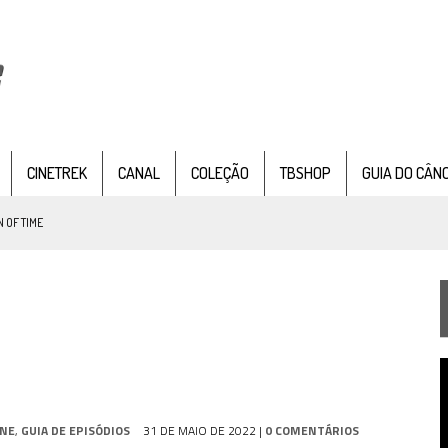
CINETREK
CANAL
COLEÇÃO
TBSHOP
GUIA DO CÂN
 OF TIME
TEMPORADA DE STRANGE NEW WORDS
 FILME DE FÃS AXANAR HORAS APÓS ESTREIA
 – “THE GRIFFIN INCIDENT” (4×02)
T
FIM DE UMA ERA NA SDCC
d
v
STAR TREK
SOBRE DIFERENTES PONTOS DE VISTA
INE
,
GUIA DE EPISÓDIOS
31 DE MAIO DE 2022
|
0 COMENTÁRIOS