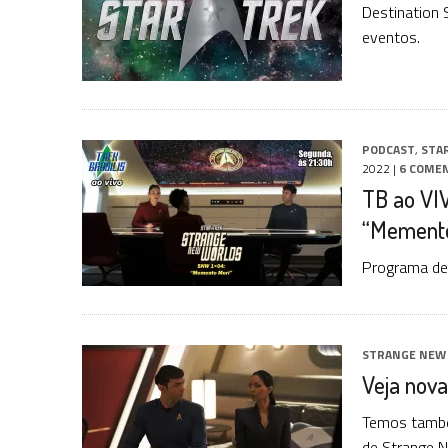
Destination 
eventos.
PODCAST
,
STA
2022
|
6 COME
TB ao VIV
“Memento
Programa de
STRANGE NEW
Veja nov
Temos também
de Strange 