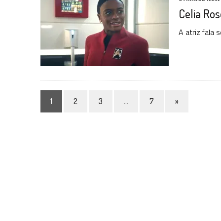
Celia Ros
A atriz fala 
1
2
3
…
7
»