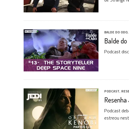
BALDE DO ODO
Balde do 
Podcast disc
PODCAST
,
RESE
Resenha J
Podcast deba
estreou nest