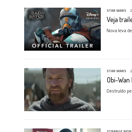
STAR WARS
2
Veja trai
Nova leva de
STAR WARS
2
Obi-Wan K
Destruído pel
STRANGE NEW