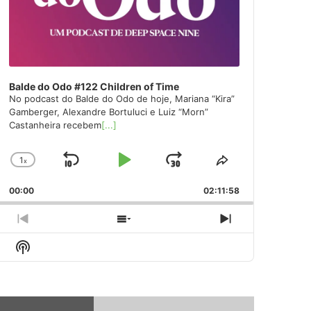
Balde do Odo #122 Children of Time
No podcast do Balde do Odo de hoje, Mariana “Kira”
Gamberger, Alexandre Bortuluci e Luiz “Morn”
Castanheira recebem
[...]
1
x
Skip
Play
Jump
Change
Share
Playback
This
Backward
Pause
Forward
00:00
Rate
02:11:58
Episode
Previous
Show
Next
Episode
Episodes
Episode
Show
List
Podcast
Information