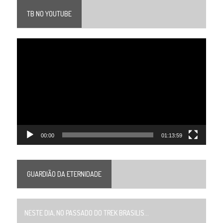
TB NO YOUTUBE
Tocador
de
vídeo
00:00
01:13:59
GUARDIÃO DA ETERNIDADE
NESTE DIA, NO PASSADO DO TREK BRASILIS...