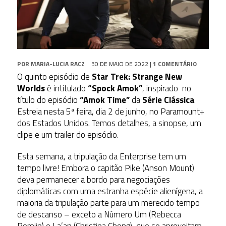
POR
MARIA-LUCIA RACZ
30 DE MAIO DE 2022
|
1 COMENTÁRIO
O quinto episódio de
Star Trek: Strange New
Worlds
é intitulado
“Spock Amok”
, inspirado no
título do episódio
“Amok Time”
da
Série Clássica
.
Estreia nesta 5ª feira, dia 2 de junho, no Paramount+
dos Estados Unidos. Temos detalhes, a sinopse, um
clipe e um trailer do episódio.
Esta semana, a tripulação da Enterprise tem um
tempo livre! Embora o capitão Pike (Anson Mount)
deva permanecer a bordo para negociações
diplomáticas com uma estranha espécie alienígena, a
maioria da tripulação parte para um merecido tempo
de descanso – exceto a Número Um (Rebecca
Romijn) e La’an (Christina Chong), que se aproveitam