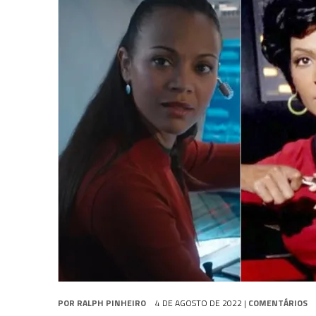
31 DE JULHO DE 2026
|
SNW 4×02: THE GRIFFIN INCIDENT
6 DE AGOSTO DE 2026
|
AVALIE E COMENTE SNW 4×03: HUMAN BEST F
5 DE AGOSTO DE 2026
|
BALDE DO ODO #122 CHILDREN OF TIME
POR
RALPH PINHEIRO
4 DE AGOSTO DE 2022
|
COMENTÁRIOS