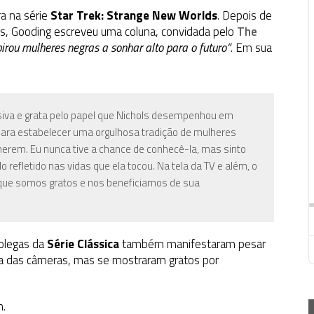
ra na série
Star Trek: Strange New Worlds
. Depois de
is, Gooding escreveu uma coluna, convidada pelo
The
pirou mulheres negras a sonhar alto para o futuro”
. Em sua
siva e grata pelo papel que Nichols desempenhou em
 para estabelecer uma orgulhosa tradição de mulheres
erem. Eu nunca tive a chance de conhecê-la, mas sinto
 refletido nas vidas que ela tocou. Na tela da TV e além, o
, que somos gratos e nos beneficiamos de sua
colegas da
Série Clássica
também manifestaram pesar
ra das câmeras, mas se mostraram gratos por
m.