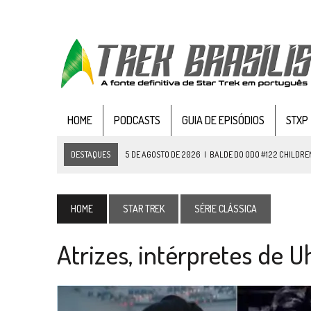
HOME
PODCASTS
GUIA DE EPISÓDIOS
STXP
DESTAQUES
4 DE AGOSTO DE 2026
|
REVISITANDO “HIDE AND Q” (TN
3 DE AGOSTO DE 2026
|
VEJA FOTOS DO TERCEIRO EPISÓDIO DA 4ª 
3 DE AGOSTO DE 2026
|
PARAMOUNT E CBS DERRUBAM NOVO VÍDEO DO
HOME
STAR TREK
SÉRIE CLÁSSICA
2 DE AGOSTO DE 2026
|
TB AO VIVO | STAR TREK: STRANGE NEW WORLDS
Atrizes, intérpretes de 
1 DE AGOSTO DE 2026
|
ELENCO DE STRANGE NEW WORLDS ENCARA O 
31 DE JULHO DE 2026
|
GRANDES JORNADAS | QUATRO EPISÓDIOS DE
31 DE JULHO DE 2026
|
BOX DELUXE DO ANO 5 DA
COLEÇÃO TREK BRA