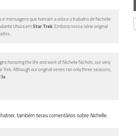
e mensagens que honram a vida e o trabalho de Nichelle
andante Uhura em
Star Trek
. Embora nossa série original
gados.
s honoring the life and work of Nichelle Nichols, our very
Trek. Although our original series ran only three seasons,
U3a
 Shatner, também teceu comentários sobre Nichelle.