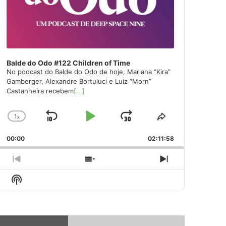
Balde do Odo #122 Children of Time
No podcast do Balde do Odo de hoje, Mariana “Kira”
Gamberger, Alexandre Bortuluci e Luiz “Morn”
Castanheira recebem
[...]
1
x
Skip
Play
Jump
Change
Share
Playback
This
Backward
Pause
Forward
00:00
Rate
02:11:58
Episode
Previous
Show
Next
Episode
Episodes
Episode
Show
List
Podcast
Information