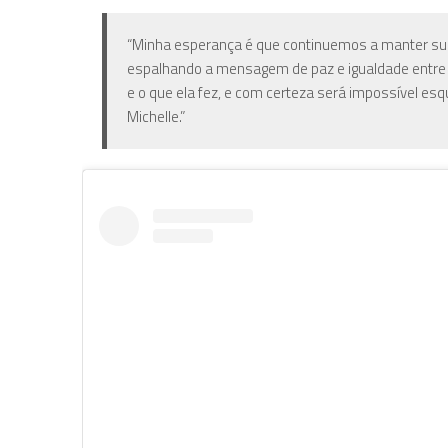
“Minha esperança é que continuemos a manter sua 
espalhando a mensagem de paz e igualdade entre to
e o que ela fez, e com certeza será impossível es
Michelle.”