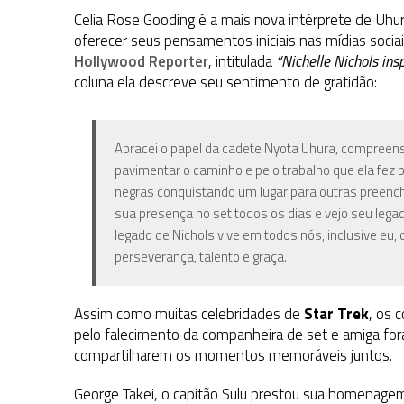
Celia Rose Gooding é a mais nova intérprete de Uhu
oferecer seus pensamentos iniciais nas mídias socia
Hollywood Reporter
, intitulada
“Nichelle Nichols ins
coluna ela descreve seu sentimento de gratidão:
Abracei o papel da cadete Nyota Uhura, compreen
pavimentar o caminho e pelo trabalho que ela fez
negras conquistando um lugar para outras preench
sua presença no set todos os dias e vejo seu legado
legado de Nichols vive em todos nós, inclusive eu
perseverança, talento e graça.
Assim como muitas celebridades de
Star Trek
, os 
pelo falecimento da companheira de set e amiga fo
compartilharem os momentos memoráveis juntos.
George Takei, o capitão Sulu prestou sua homenage