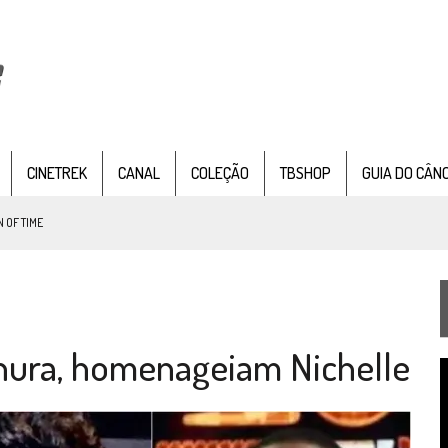
CINETREK
CANAL
COLEÇÃO
TBSHOP
GUIA DO CÂN
G 1×09)
TEMPORADA DE STRANGE NEW WORDS
 FILME DE FÃS AXANAR HORAS APÓS ESTREIA
 – “THE GRIFFIN INCIDENT” (4×02)
Uhura, homenageiam Nichelle
FIM DE UMA ERA NA SDCC
T
STAR TREK
SOBRE DIFERENTES PONTOS DE VISTA
d
v
SILIS
JÁ DISPONÍVEL EM PRÉ-VENDA!