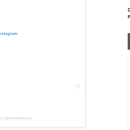
C
p
Instagram
P
na (@zoesaldana)