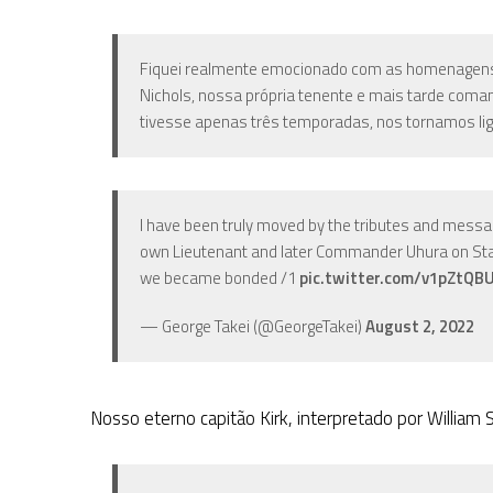
Fiquei realmente emocionado com as homenagens 
Nichols, nossa própria tenente e mais tarde com
tivesse apenas três temporadas, nos tornamos li
I have been truly moved by the tributes and message
own Lieutenant and later Commander Uhura on Star 
we became bonded /1
pic.twitter.com/v1pZtQB
— George Takei (@GeorgeTakei)
August 2, 2022
Nosso eterno capitão Kirk, interpretado por William