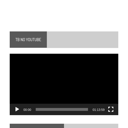
TB NO YOUTUBE
Tocador
de
vídeo
00:00
01:13:59