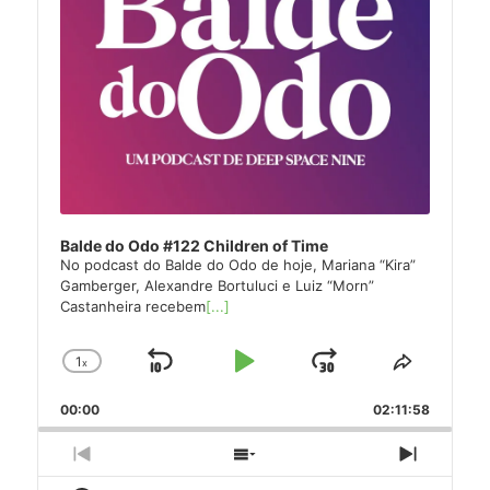
Balde do Odo #122 Children of Time
No podcast do Balde do Odo de hoje, Mariana “Kira”
Gamberger, Alexandre Bortuluci e Luiz “Morn”
Castanheira recebem
[...]
1
x
Skip
Play
Jump
Change
Share
Playback
This
Backward
Pause
Forward
00:00
Rate
02:11:58
Episode
Previous
Show
Next
Episode
Episodes
Episode