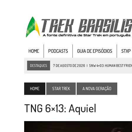
HOME
PODCASTS
GUIA DE EPISÓDIOS
STXP
DESTAQUES
6 DE AGOSTO DE 2026
|
NOVA TEMPORADA DE
THE CE
5 DE AGOSTO DE 2026
|
BALDE DO ODO #122 CHILDREN OF TIME
4 DE AGOSTO DE 2026
|
REVISITANDO “HIDE AND Q” (TNG 1×09)
HOME
STAR TREK
A NOVA GERAÇÃO
3 DE AGOSTO DE 2026
|
VEJA FOTOS DO TERCEIRO EPISÓDIO DA 4ª 
TNG 6×13: Aquiel
3 DE AGOSTO DE 2026
|
PARAMOUNT E CBS DERRUBAM NOVO VÍDEO DO
2 DE AGOSTO DE 2026
|
TB AO VIVO | STAR TREK: STRANGE NEW WORLDS
1 DE AGOSTO DE 2026
|
ELENCO DE STRANGE NEW WORLDS ENCARA O 