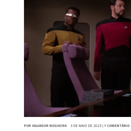
31 DE JULHO DE 2026
|
GRANDES JORNADAS | QUATRO EPISÓDIOS DE
7 DE AGOSTO DE 2026
|
GRANDES JORNADAS | SEIS EPISÓDIOS DE
ST
7 DE AGOSTO DE 2026
|
SNW 4×03: HUMAN BEST FRIEND
POR
SALVADOR NOGUEIRA
3 DE MAIO DE 2023
|
1 COMENTÁRIO