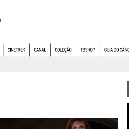
CINETREK
CANAL
COLEÇÃO
TBSHOP
GUIA DO CÂN
NTER SEAT
, SÉRIE DOCUMENTAL DE
STAR TREK
, CHEGA EM 8 DE SETEMBRO
TEMPORADA DE STRANGE NEW WORDS
 FILME DE FÃS AXANAR HORAS APÓS ESTREIA
T
 – “THE GRIFFIN INCIDENT” (4×02)
d
v
FIM DE UMA ERA NA SDCC