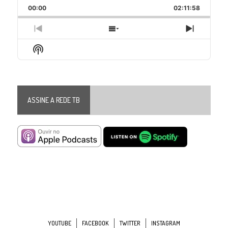
Playback
This
Backward
Pause
Forward
00:00
Rate
02:11:58
Episode
Previous
Show
Next
Episode
Episodes
Episode
Show
List
Podcast
Information
ASSINE A REDE TB
YOUTUBE
FACEBOOK
TWITTER
INSTAGRAM