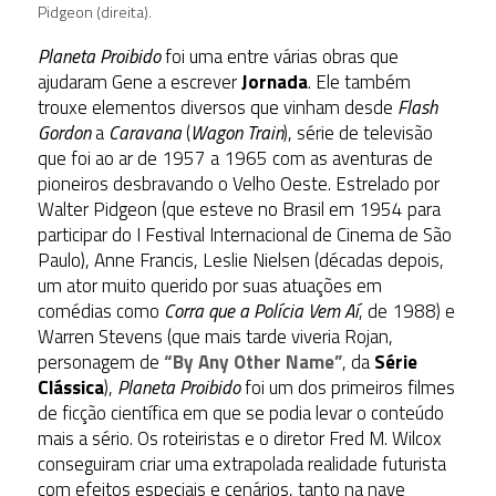
Pidgeon (direita).
Planeta Proibido
foi uma entre várias obras que
ajudaram Gene a escrever
Jornada
. Ele também
trouxe elementos diversos que vinham desde
Flash
Gordon
a
Caravana
(
Wagon Train
), série de televisão
que foi ao ar de 1957 a 1965 com as aventuras de
pioneiros desbravando o Velho Oeste. Estrelado por
Walter Pidgeon (que esteve no Brasil em 1954 para
participar do I Festival Internacional de Cinema de São
Paulo), Anne Francis, Leslie Nielsen (décadas depois,
um ator muito querido por suas atuações em
comédias como
Corra que a Polícia Vem Aí
, de 1988) e
Warren Stevens (que mais tarde viveria Rojan,
personagem de
“By Any Other Name”
, da
Série
Clássica
),
Planeta Proibido
foi um dos primeiros filmes
de ficção científica em que se podia levar o conteúdo
mais a sério. Os roteiristas e o diretor Fred M. Wilcox
conseguiram criar uma extrapolada realidade futurista
com efeitos especiais e cenários, tanto na nave