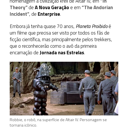
homenagem à civilização krell de Altair IV, em
“In
Theory”
de
A Nova Geração
e em
“The Andorian
Incident”
, de
Enterprise
.
Embora já tenha quase 70 anos,
Planeta Proibido
é
um filme que precisa ser visto por todos os fãs de
ficção científica, mas principalmente pelos trekkers,
que o reconhecerão como o avô da primeira
encarnação de
Jornada nas Estrelas
.
Robbie, o robô, na superfície de Altair IV. Personagem se
tornaria icônico.