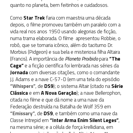
quanto no planeta, bem feitinhos e cuidadosos.
Como
Star Trek
faria com maestria uma década
depois, o filme promoveu também um paralelo com a
vida real nos anos 1950 usando alegorias de ficção,
numa trama elaborada. O filme apresentou Robbie, o
robô, que se tornaria icônico, além do taciturno Dr.
Morbius (Pidgeon) e sua bela e misteriosa filha Altaira
(Francis). A importância de
Planeta Proibido
para
“The
Cage”
e a ficção científica foi lembrada nas séries da
Jornada
com diversas citações, como o comandante
J.J. Adams e a nave C-57-D (em uma tela do episódio
“Whispers”
, de
DS9
); o sistema Altair (citado na
Série
Clássica
e em
A Nova Geração
); a nave Bellerophon,
citada no filme e que dá nome a uma nave da
Federação destruída na Batalha de Wolf 359 em
“Emissary”
, de
DS9
, e também como uma nave da
Classe Intrepid em
“Inter Arma Enim Silent Leges”
,
na mesma série; e a célula de força krellidiana, em