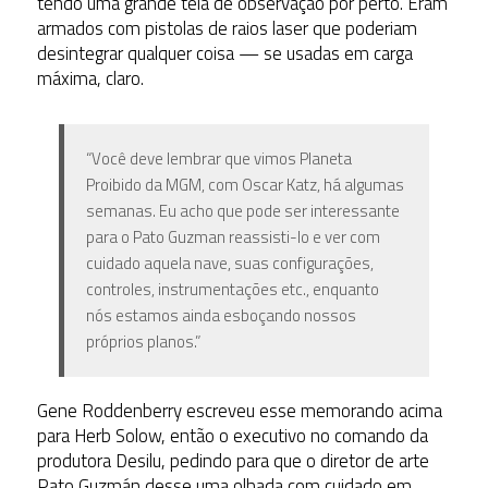
tendo uma grande tela de observação por perto. Eram
armados com pistolas de raios laser que poderiam
desintegrar qualquer coisa — se usadas em carga
máxima, claro.
“Você deve lembrar que vimos Planeta
Proibido da MGM, com Oscar Katz, há algumas
semanas. Eu acho que pode ser interessante
para o Pato Guzman reassisti-lo e ver com
cuidado aquela nave, suas configurações,
controles, instrumentações etc., enquanto
nós estamos ainda esboçando nossos
próprios planos.”
Gene Roddenberry escreveu esse memorando acima
para Herb Solow, então o executivo no comando da
produtora Desilu, pedindo para que o diretor de arte
Pato Guzmán desse uma olhada com cuidado em