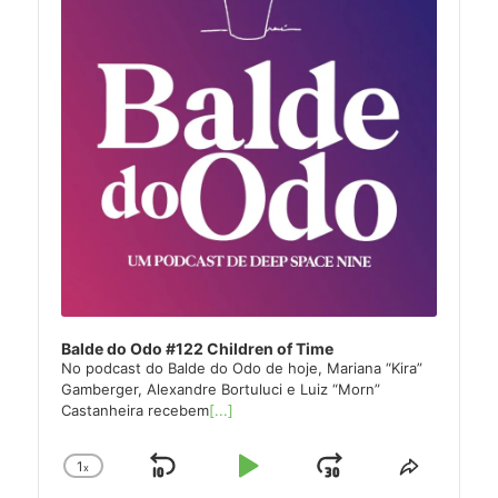
Balde do Odo #122 Children of Time
No podcast do Balde do Odo de hoje, Mariana “Kira”
Gamberger, Alexandre Bortuluci e Luiz “Morn”
Castanheira recebem
[...]
1
x
Skip
Play
Jump
Change
Share