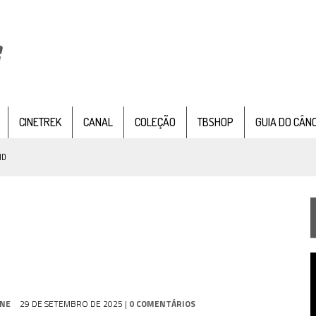
CINETREK
CANAL
COLEÇÃO
TBSHOP
GUIA DO CÂN
ND
IE DOCUMENTAL DE
STAR TREK
, CHEGA EM 8 DE SETEMBRO
TEMPORADA DE STRANGE NEW WORDS
T
 FILME DE FÃS AXANAR HORAS APÓS ESTREIA
d
v
 – “THE GRIFFIN INCIDENT” (4×02)
INE
29 DE SETEMBRO DE 2025
|
0 COMENTÁRIOS