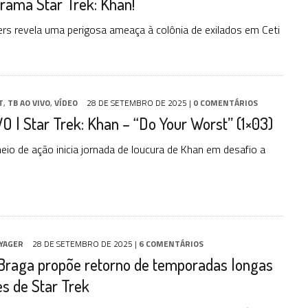
rama Star Trek: Khan!
rs revela uma perigosa ameaça à colônia de exilados em Ceti
T
,
TB AO VIVO
,
VÍDEO
28 DE SETEMBRO DE 2025
|
0 COMENTÁRIOS
O | Star Trek: Khan – “Do Your Worst” (1×03)
io de ação inicia jornada de loucura de Khan em desafio a
YAGER
28 DE SETEMBRO DE 2025
|
6 COMENTÁRIOS
Braga propõe retorno de temporadas longas
es de Star Trek