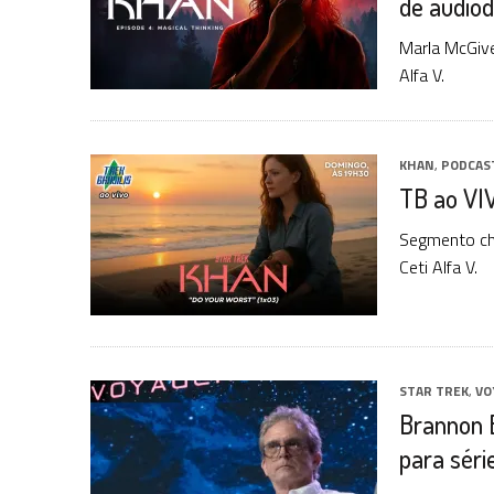
de audiod
Marla McGive
Alfa V.
KHAN
,
PODCAS
TB ao VIV
Segmento che
Ceti Alfa V.
STAR TREK
,
VO
Brannon 
para séri