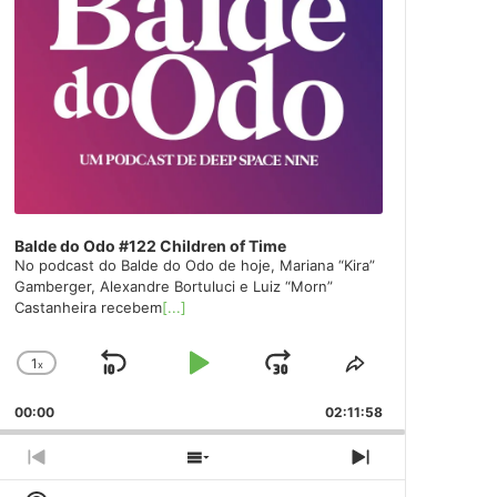
Balde do Odo #122 Children of Time
No podcast do Balde do Odo de hoje, Mariana “Kira”
Gamberger, Alexandre Bortuluci e Luiz “Morn”
Castanheira recebem
[...]
1
x
Skip
Play
Jump
Change
Share
Playback
This
Backward
Pause
Forward
00:00
Rate
02:11:58
Episode
Previous
Show
Next
Episode
Episodes
Episode