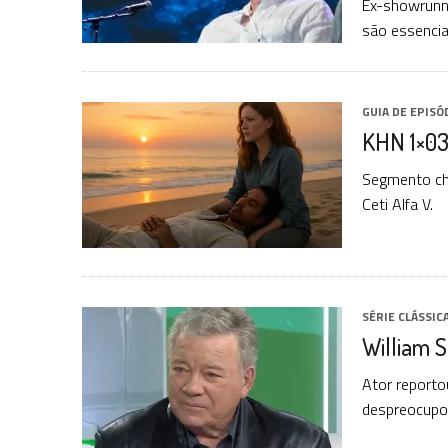
Ex-showrunn
são essencia
GUIA DE EPISÓ
KHN 1×03
Segmento che
Ceti Alfa V.
SÉRIE CLÁSSIC
William S
Ator reporto
despreocupou