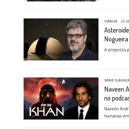
CIÊNCIA
24 D
Asteroide
Nogueira
A proposta p
SÉRIE CLÁSSIC
Naveen A
no podcas
Naveen Andre
humanas em u