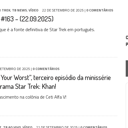
R TREK
,
TB NEWS
,
VÍDEO
22 DE SETEMBRO DE 2025
|
0 COMENTÁRIOS
#163 – (22.09.2025)
ue é a fonte definitiva de Star Trek em português.
C
p
SETEMBRO DE 2025
|
0 COMENTÁRIOS
Your Worst”, terceiro episódio da minissérie
rama Star Trek: Khan!
P
ascimento na colônia de Ceti Alfa V!
T
,
TB AO VIVO
,
VÍDEO
21 DE SETEMBRO DE 2025
|
0 COMENTÁRIOS