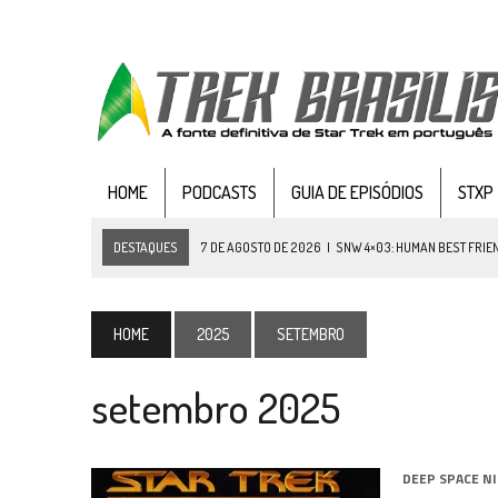
HOME
PODCASTS
GUIA DE EPISÓDIOS
STXP
DESTAQUES
7 DE AGOSTO DE 2026
|
SNW 4×03: HUMAN BEST FRIE
6 DE AGOSTO DE 2026
|
NOVA TEMPORADA DE
THE CENTER SEAT
, SÉR
5 DE AGOSTO DE 2026
|
BALDE DO ODO #122 CHILDREN OF TIME
HOME
2025
SETEMBRO
4 DE AGOSTO DE 2026
|
REVISITANDO “HIDE AND Q” (TNG 1×09)
setembro 2025
3 DE AGOSTO DE 2026
|
VEJA FOTOS DO TERCEIRO EPISÓDIO DA 4ª 
3 DE AGOSTO DE 2026
|
PARAMOUNT E CBS DERRUBAM NOVO VÍDEO DO
2 DE AGOSTO DE 2026
|
TB AO VIVO | STAR TREK: STRANGE NEW WORLDS
DEEP SPACE N