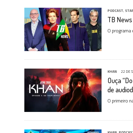
PODCAST
,
STA
TB News 
O programa q
KHAN
22 DE 
Ouça “Do 
de audiod
O primeiro n
KHAN
,
PODCAS