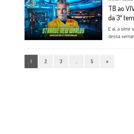
TB ao VIV
da 3ª te
E aí, a séri
dessa semana
1
2
3
…
5
»