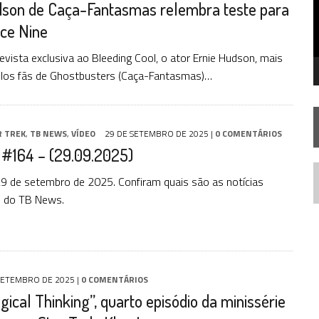
dson de Caça-Fantasmas relembra teste para
FIM DE UMA ERA NA SDCC
ce Nine
STAR TREK
SOBRE DIFERENTES PONTOS DE VISTA
AR TREK
SOBRE PATERNIDADE
vista exclusiva ao Bleeding Cool, o ator Ernie Hudson, mais
elos fãs de Ghostbusters (Caça-Fantasmas)…
R TREK
,
TB NEWS
,
VÍDEO
29 DE SETEMBRO DE 2025
|
0 COMENTÁRIOS
#164 – (29.09.2025)
 de setembro de 2025. Confiram quais são as notícias
N
o do TB News.
SETEMBRO DE 2025
|
0 COMENTÁRIOS
ical Thinking”, quarto episódio da minissérie