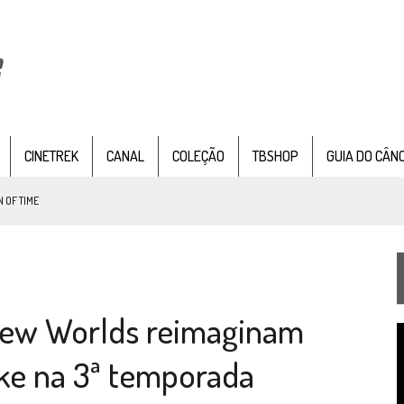
CINETREK
CANAL
COLEÇÃO
TBSHOP
GUIA DO CÂN
 OF TIME
TEMPORADA DE STRANGE NEW WORDS
 FILME DE FÃS AXANAR HORAS APÓS ESTREIA
New Worlds reimaginam
 – “THE GRIFFIN INCIDENT” (4×02)
T
FIM DE UMA ERA NA SDCC
d
ike na 3ª temporada
v
STAR TREK
SOBRE DIFERENTES PONTOS DE VISTA