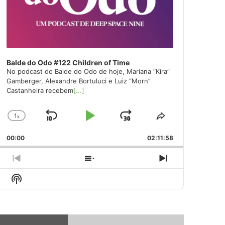
Balde do Odo #122 Children of Time
No podcast do Balde do Odo de hoje, Mariana “Kira”
Gamberger, Alexandre Bortuluci e Luiz “Morn”
Castanheira recebem
[...]
1
x
Skip
Play
Jump
Change
Share
Playback
This
Backward
Pause
Forward
00:00
Rate
02:11:58
Episode
Previous
Show
Next
Episode
Episodes
Episode
Show
List
Podcast
Information