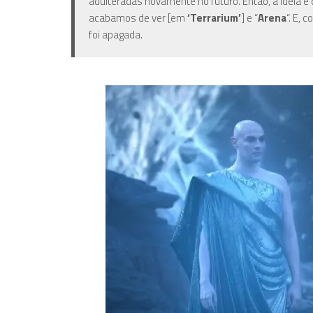
adulteradas novamente no futuro. Então, a ideia é
acabamos de ver [em
‘Terrarium’
] e “
Arena
“. E,
foi apagada.