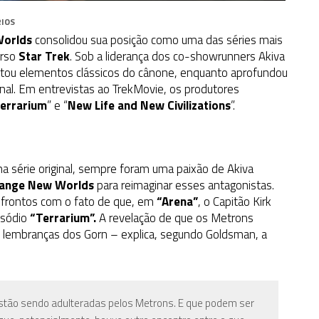
IOS
Worlds
consolidou sua posição como uma das séries mais
erso
Star Trek
. Sob a liderança dos co-showrunners Akiva
itou elementos clássicos do cânone, enquanto aprofundou
inal. Em entrevistas ao TrekMovie, os produtores
errarium
” e “
New Life and New Civilizations
”.
a série original
, sempre foram uma paixão de Akiva
range New Worlds
para reimaginar esses antagonistas.
onfrontos com o fato de que, em
“Arena”
, o Capitão Kirk
isódio
“Terrarium”.
A revelação de que os Metrons
lembranças dos Gorn – explica, segundo Goldsman, a
tão sendo adulteradas pelos Metrons. E que podem ser