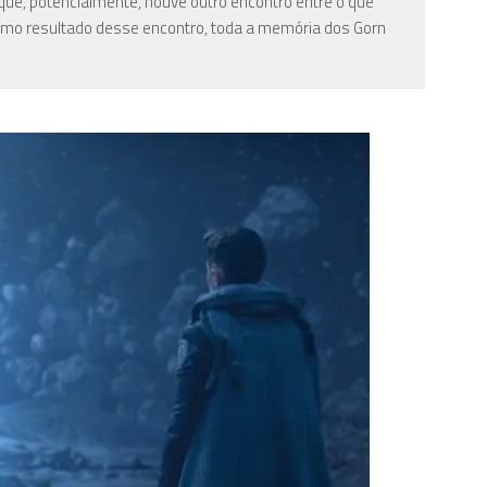
 que, potencialmente, houve outro encontro entre o que
 como resultado desse encontro, toda a memória dos Gorn