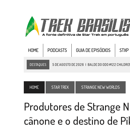
HOME
PODCASTS
GUIA DE EPISÓDIOS
STXP
DESTAQUES
5 DE AGOSTO DE 2026
|
BALDE DO ODO #122 CHILDREN
4 DE AGOSTO DE 2026
|
REVISITANDO “HIDE AND Q” (TNG 1×09)
3 DE AGOSTO DE 2026
|
VEJA FOTOS DO TERCEIRO EPISÓDIO DA 4ª 
HOME
STAR TREK
STRANGE NEW WORLDS
3 DE AGOSTO DE 2026
|
PARAMOUNT E CBS DERRUBAM NOVO VÍDEO DO
Produtores de Strange 
2 DE AGOSTO DE 2026
|
TB AO VIVO | STAR TREK: STRANGE NEW WORLDS
1 DE AGOSTO DE 2026
|
ELENCO DE STRANGE NEW WORLDS ENCARA O 
cânone e o destino de P
31 DE JULHO DE 2026
|
GRANDES JORNADAS | QUATRO EPISÓDIOS DE