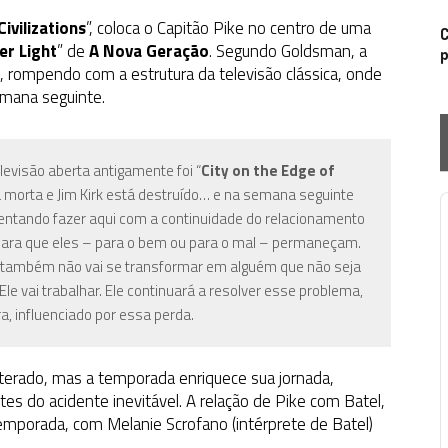
ivilizations
”, coloca o Capitão Pike no centro de uma
C
er Light
” de
A Nova Geração
. Segundo Goldsman, a
p
s, rompendo com a estrutura da televisão clássica, onde
emana seguinte.
evisão aberta antigamente foi “
City on the Edge of
stá morta e Jim Kirk está destruído… e na semana seguinte
entando fazer aqui com a continuidade do relacionamento
P
para que eles – para o bem ou para o mal – permaneçam.
le também não vai se transformar em alguém que não seja
 Ele vai trabalhar. Ele continuará a resolver esse problema,
ra, influenciado por essa perda.
terado, mas a temporada enriquece sua jornada,
es do acidente inevitável.
A relação de Pike com Batel,
 temporada, com
Melanie
Scrofano (intérprete de Batel)