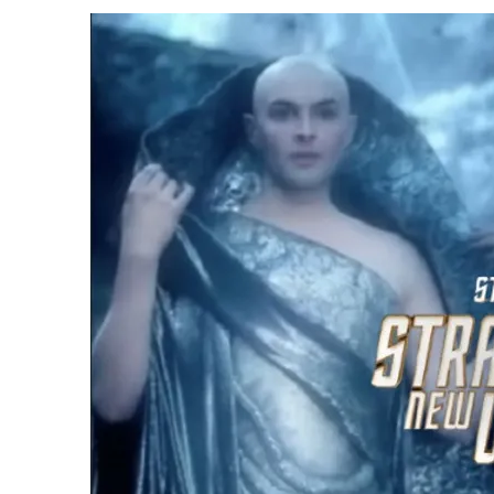
31 DE JULHO DE 2026
|
BOX DELUXE DO ANO 5 DA
COLEÇÃO TREK BRA
31 DE JULHO DE 2026
|
SNW 4×02: THE GRIFFIN INCIDENT
6 DE AGOSTO DE 2026
|
AVALIE E COMENTE SNW 4×03: HUMAN BEST F