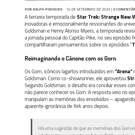
POR
RALPH PINHEIRO
14 DE SETEMBRO DE 2025
|
0 COMENTÁR
A terceira temporada de
Star Trek: Strange New 
inovadoras e emocionalmente ressonantes do univ
Goldsman e Henry Alonso Myers, a temporada revis
a jornada pessoal do Capitão Pike, no seu episódio f
compartilharam pensamentos sobre os episódios
“
T
Reimaginando o Cânone com os Gorn
Os Gorn, icônicos lagartos introduzidos em
“Arena”
n
Goldsman. Como co-showrunner, ele aproveitou
St
Segundo Goldsman, o desafio era conciliar esses c
não parece conhecer os Gorn. A resposta veio no ep
manipulam as memórias dos envolvidos – apagando 
aparente ignorância de Kirk anos depois.
Há uma sugestão de que as memórias dos Gorn es