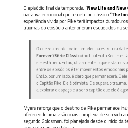
O episódio final da temporada, “
New Life and New C
narrativa emocional que remete ao clássico “
The Inn
experiência vivida por Pike terá impactos duradouro
traumas do episódio anterior eram esquecidos na s
O que realmente me incomodou na estrutura da tel
Forever
“(
Série Clássica
) no final Edith Keeler e
ele está bem. Então, obviamente, o que estamos t
entre os episódios é ter movimentos emocionais 
Então, por um lado, é claro que permanecerá. E e
o Capitão Pike. Ele é otimista. Ele supera o trauma.
a explorar o espaço e a ser o capitão que ele é ago
Myers reforça que o destino de Pike permanece inal
oferecendo uma visão mais complexa de sua vida ant
segundo Goldsman, foi planejada desde o início da
ciente de seu arco trágico.