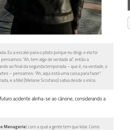
 Eu a escalei para o piloto porque eu dirigi, e ela foi
pensamos: “Ah, tem algo de verdade aí”, então a
do ao final da segunda temporada – que é, na verdade, o
rtes – pensamos: “Ah, aqui está uma coisa para fazer”.
a, e a Mel [Melanie Scrofano] sabia desde o início.
futuro acidente alinha-se ao cânone, considerando a
e Menagerie
)
com a qual a gente tem que lidar. Como