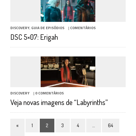
DISCOVERY
,
GUIA DE EPISÓDIOS
|
COMENTÁRIOS
DSC 5×07: Erigah
DISCOVERY
|
0 COMENTÁRIOS
Veja novas imagens de “Labyrinths”
«
1
2
3
4
…
64