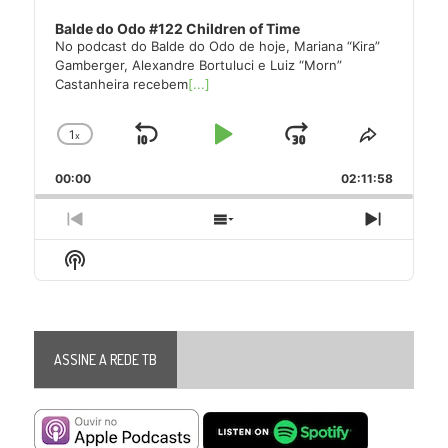
Balde do Odo #122 Children of Time
No podcast do Balde do Odo de hoje, Mariana “Kira”
Gamberger, Alexandre Bortuluci e Luiz “Morn”
Castanheira recebem
[...]
1
x
Skip
Play
Jump
Change
Share
Playback
This
Backward
Pause
Forward
00:00
Rate
02:11:58
Episode
Previous
Show
Next
Episode
Episodes
Episode
Show
List
Podcast
Information
ASSINE A REDE TB