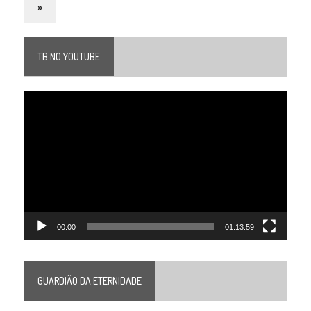
»
TB NO YOUTUBE
Tocador
de
vídeo
00:00
01:13:59
GUARDIÃO DA ETERNIDADE