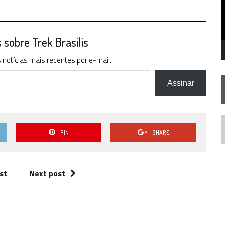
RISE AOS 60 ANOS DE STAR TREK
sobre Trek Brasilis
notícias mais recentes por e-mail.
Assinar
N
PIN
SHARE
st
Next post