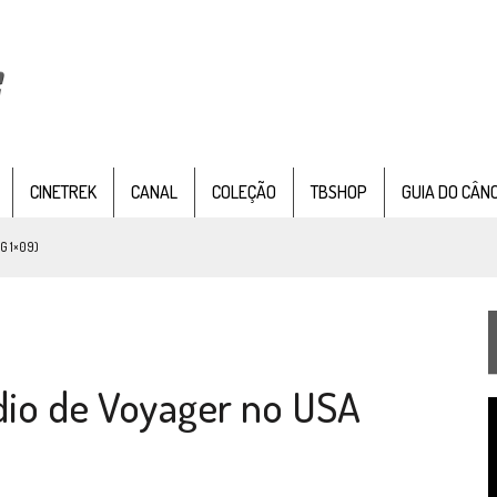
CINETREK
CANAL
COLEÇÃO
TBSHOP
GUIA DO CÂN
G 1×09)
TEMPORADA DE STRANGE NEW WORDS
 FILME DE FÃS AXANAR HORAS APÓS ESTREIA
 – “THE GRIFFIN INCIDENT” (4×02)
ódio de Voyager no USA
FIM DE UMA ERA NA SDCC
T
STAR TREK
SOBRE DIFERENTES PONTOS DE VISTA
d
v
SILIS
JÁ DISPONÍVEL EM PRÉ-VENDA!