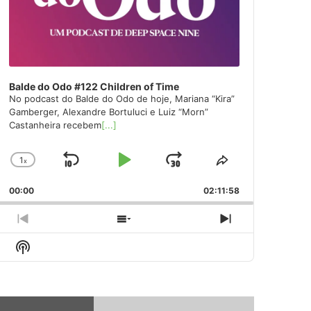
Balde do Odo #122 Children of Time
No podcast do Balde do Odo de hoje, Mariana “Kira”
Gamberger, Alexandre Bortuluci e Luiz “Morn”
Castanheira recebem
[...]
1
x
Skip
Play
Jump
Change
Share
Playback
This
Backward
Pause
Forward
00:00
Rate
02:11:58
Episode
Previous
Show
Next
Episode
Episodes
Episode
Show
List
Podcast
Information