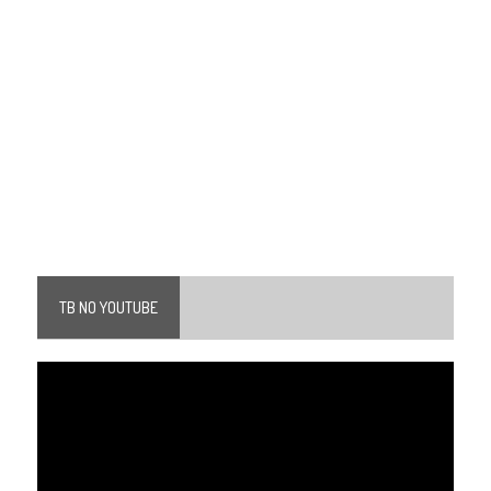
TB NO YOUTUBE
Tocador
de
vídeo