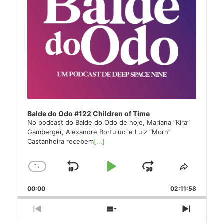
Balde do Odo #122 Children of Time
No podcast do Balde do Odo de hoje, Mariana “Kira”
Gamberger, Alexandre Bortuluci e Luiz “Morn”
Castanheira recebem
[...]
1
x
Skip
Play
Jump
Change
Share
Playback
This
Backward
Pause
Forward
00:00
Rate
02:11:58
Episode
Previous
Show
Next
Episode
Episodes
Episode