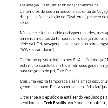
31 DE JULHO DE 2026
|
GRANDES JORNADAS | QUATRO EPISÓDIOS DE
POR
REDAÇÃO
19 DE JANEIRO DE 2001
|
0 COMENTÁRIOS
31 DE JULHO DE 2026
|
BOX DELUXE DO ANO 5 DA
COLEÇÃO TREK BRA
Os temores de que a já pequena audiência de Voyag
dissipou após a exibição de “Shattered”, primeiro d
6 DE AGOSTO DE 2026
|
NOVA TEMPORADA DE
THE CENTER SEAT
, SÉR
série.
Não que ele tenha batido quaisquer recordes, mas 
primeiros inéditos da temporada –o que já não foi lá
série da UPN, Voyager passou a ser o terceiro prog
“WWF Smackdown”.
O próximo episódio inédito nos EUA será “Lineage”. 
está muito satisfeita em transmitir seus genes Klin
para desgosto do pai, Tom Paris.
Mais uma vez na temporada a série arrisca discutir 
genoma humano. Resta saber se o episódio fará jus 
O trailer para o episódio já está sendo veiculado pe
servidores do
Trek Brasilis
. Você pode encontrá-lo