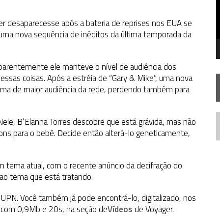
STAR TREK
SOBRE DIFERENTES PONTOS DE VISTA
SILIS
JÁ DISPONÍVEL EM PRÉ-VENDA!
er desaparecesse após a bateria de reprises nos EUA se
e uma nova sequência de inéditos da última temporada da
IE DOCUMENTAL DE
STAR TREK
, CHEGA EM 8 DE SETEMBRO
aparentemente ele manteve o nível de audiência dos
 essas coisas. Após a estréia de “Gary & Mike”, uma nova
rama de maior audiência da rede, perdendo também para
Nele, B’Elanna Torres descobre que está grávida, mas não
N
gons para o bebê. Decide então alterá-lo geneticamente,
um tema atual, com o recente anúncio da decifração do
ao tema que está tratando.
la UPN. Você também já pode encontrá-lo, digitalizado, nos
, com 0,9Mb e 20s, na seção de
Vídeos
de Voyager.