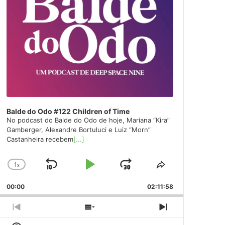
Balde do Odo #122 Children of Time
No podcast do Balde do Odo de hoje, Mariana “Kira”
Gamberger, Alexandre Bortuluci e Luiz “Morn”
Castanheira recebem
[...]
1
x
Skip
Play
Jump
Change
Share
Playback
This
Backward
Pause
Forward
00:00
Rate
02:11:58
Episode
Previous
Show
Next
Episode
Episodes
Episode