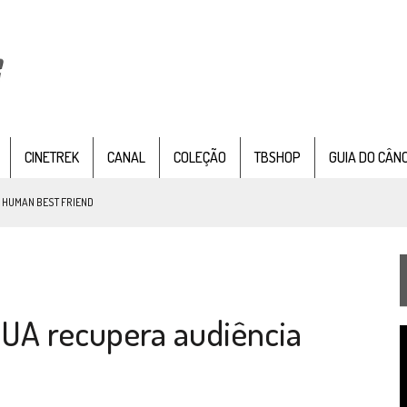
CINETREK
CANAL
COLEÇÃO
TBSHOP
GUIA DO CÂN
: HUMAN BEST FRIEND
TEMPORADA DE STRANGE NEW WORDS
EUA recupera audiência
 FILME DE FÃS AXANAR HORAS APÓS ESTREIA
T
 – “THE GRIFFIN INCIDENT” (4×02)
d
v
FIM DE UMA ERA NA SDCC