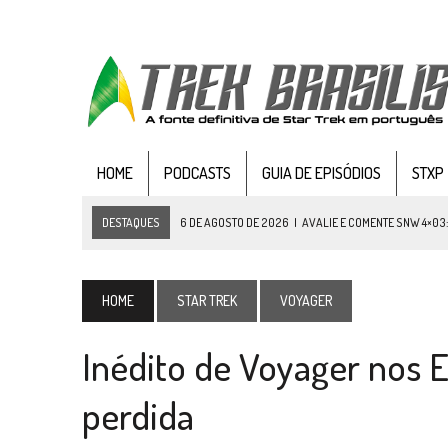
HOME
PODCASTS
GUIA DE EPISÓDIOS
STXP
DESTAQUES
6 DE AGOSTO DE 2026
|
AVALIE E COMENTE SNW 4×03
5 DE AGOSTO DE 2026
|
BALDE DO ODO #122 CHILDREN OF TIME
4 DE AGOSTO DE 2026
|
REVISITANDO “HIDE AND Q” (TNG 1×09)
HOME
STAR TREK
VOYAGER
3 DE AGOSTO DE 2026
|
VEJA FOTOS DO TERCEIRO EPISÓDIO DA 4ª 
Inédito de Voyager nos 
3 DE AGOSTO DE 2026
|
PARAMOUNT E CBS DERRUBAM NOVO VÍDEO DO
2 DE AGOSTO DE 2026
|
TB AO VIVO | STAR TREK: STRANGE NEW WORLDS
perdida
1 DE AGOSTO DE 2026
|
ELENCO DE STRANGE NEW WORLDS ENCARA O 