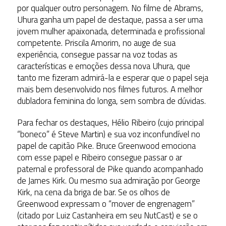
por qualquer outro personagem. No filme de Abrams,
Uhura ganha um papel de destaque, passa a ser uma
jovem mulher apaixonada, determinada e profissional
competente. Priscila Amorim, no auge de sua
experiência, consegue passar na voz todas as
características e emoções dessa nova Uhura, que
tanto me fizeram admirá-la e esperar que o papel seja
mais bem desenvolvido nos filmes futuros. A melhor
dubladora feminina do longa, sem sombra de dúvidas.
Para fechar os destaques, Hélio Ribeiro (cujo principal
“boneco” é Steve Martin) e sua voz inconfundível no
papel de capitão Pike. Bruce Greenwood emociona
com esse papel e Ribeiro consegue passar o ar
paternal e professoral de Pike quando acompanhado
de James Kirk. Ou mesmo sua admiração por George
Kirk, na cena da briga de bar. Se os olhos de
Greenwood expressam o “mover de engrenagem”
(citado por Luiz Castanheira em seu NutCast) e se o