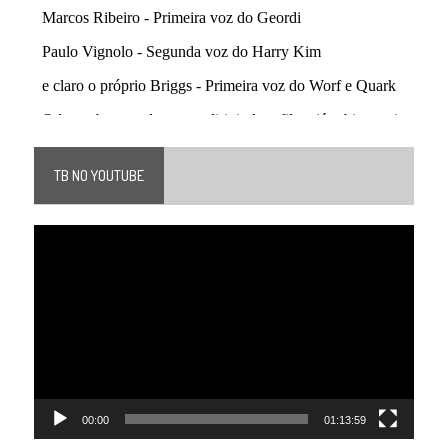
TB NO YOUTUBE
Tocador
de
vídeo
00:00
01:13:59