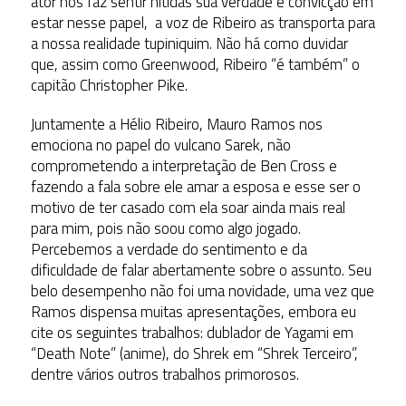
ator nos faz sentir nítidas sua verdade e convicção em
estar nesse papel, a voz de Ribeiro as transporta para
a nossa realidade tupiniquim. Não há como duvidar
que, assim como Greenwood, Ribeiro “é também” o
capitão Christopher Pike.
Juntamente a Hélio Ribeiro, Mauro Ramos nos
emociona no papel do vulcano Sarek, não
comprometendo a interpretação de Ben Cross e
fazendo a fala sobre ele amar a esposa e esse ser o
motivo de ter casado com ela soar ainda mais real
para mim, pois não soou como algo jogado.
Percebemos a verdade do sentimento e da
dificuldade de falar abertamente sobre o assunto. Seu
belo desempenho não foi uma novidade, uma vez que
Ramos dispensa muitas apresentações, embora eu
cite os seguintes trabalhos: dublador de Yagami em
“Death Note” (anime), do Shrek em “Shrek Terceiro”,
dentre vários outros trabalhos primorosos.