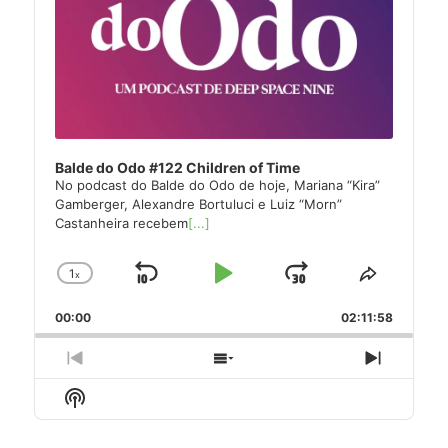
Balde do Odo #122 Children of Time
No podcast do Balde do Odo de hoje, Mariana “Kira”
Gamberger, Alexandre Bortuluci e Luiz “Morn”
Castanheira recebem
[...]
1
x
Skip
Play
Jump
Change
Share
Playback
This
Backward
Pause
Forward
00:00
Rate
02:11:58
Episode
Previous
Show
Next
Episode
Episodes
Episode
Show
List
Podcast
Information