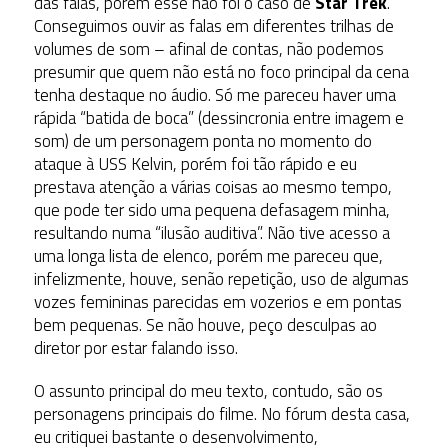
das falas, porém esse não foi o caso de
Star Trek
.
Conseguimos ouvir as falas em diferentes trilhas de
volumes de som – afinal de contas, não podemos
presumir que quem não está no foco principal da cena
tenha destaque no áudio. Só me pareceu haver uma
rápida “batida de boca” (dessincronia entre imagem e
som) de um personagem ponta no momento do
ataque à USS Kelvin, porém foi tão rápido e eu
prestava atenção a várias coisas ao mesmo tempo,
que pode ter sido uma pequena defasagem minha,
resultando numa “ilusão auditiva”. Não tive acesso a
uma longa lista de elenco, porém me pareceu que,
infelizmente, houve, senão repetição, uso de algumas
vozes femininas parecidas em vozerios e em pontas
bem pequenas. Se não houve, peço desculpas ao
diretor por estar falando isso.
O assunto principal do meu texto, contudo, são os
personagens principais do filme. No fórum desta casa,
eu critiquei bastante o desenvolvimento,