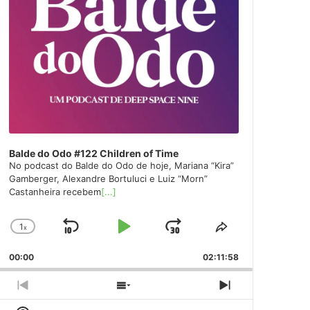
Balde do Odo #122 Children of Time
No podcast do Balde do Odo de hoje, Mariana “Kira”
Gamberger, Alexandre Bortuluci e Luiz “Morn”
Castanheira recebem
[...]
1
x
Skip
Play
Jump
Change
Share
Playback
This
Backward
Pause
Forward
00:00
Rate
02:11:58
Episode
Previous
Show
Next
Episode
Episodes
Episode