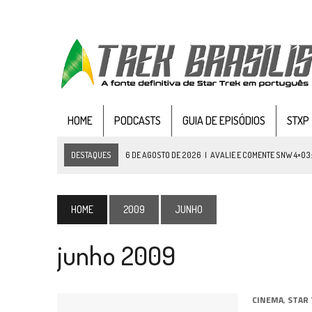
HOME
PODCASTS
GUIA DE EPISÓDIOS
STXP
DESTAQUES
6 DE AGOSTO DE 2026
|
AVALIE E COMENTE SNW 4×03
5 DE AGOSTO DE 2026
|
BALDE DO ODO #122 CHILDREN OF TIME
4 DE AGOSTO DE 2026
|
REVISITANDO “HIDE AND Q” (TNG 1×09)
HOME
2009
JUNHO
3 DE AGOSTO DE 2026
|
VEJA FOTOS DO TERCEIRO EPISÓDIO DA 4ª 
junho 2009
3 DE AGOSTO DE 2026
|
PARAMOUNT E CBS DERRUBAM NOVO VÍDEO DO
2 DE AGOSTO DE 2026
|
TB AO VIVO | STAR TREK: STRANGE NEW WORLDS
1 DE AGOSTO DE 2026
|
ELENCO DE STRANGE NEW WORLDS ENCARA O 
CINEMA
,
STAR 