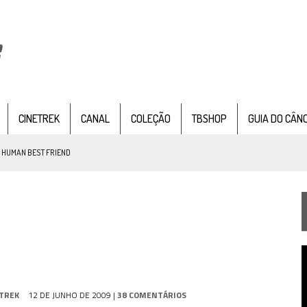
CINETREK
CANAL
COLEÇÃO
TBSHOP
GUIA DO CÂN
: HUMAN BEST FRIEND
TEMPORADA DE STRANGE NEW WORDS
 FILME DE FÃS AXANAR HORAS APÓS ESTREIA
T
 – “THE GRIFFIN INCIDENT” (4×02)
d
v
FIM DE UMA ERA NA SDCC
TREK
12 DE JUNHO DE 2009
|
38 COMENTÁRIOS