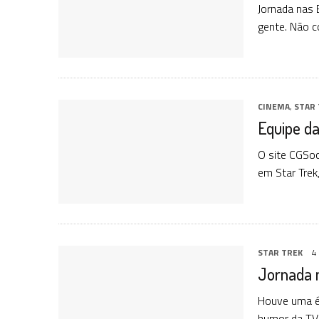
Jornada nas 
gente. Não 
CINEMA
,
STAR 
Equipe da
O site CGSoc
em Star Trek,
STAR TREK
4
Jornada 
Houve uma é
humor da TV