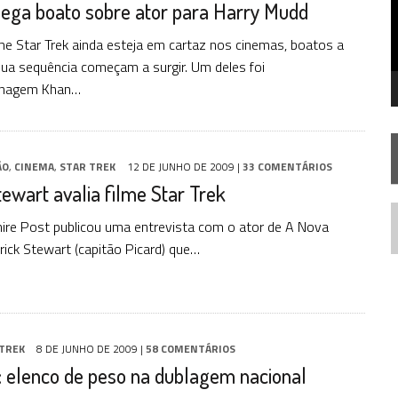
ega boato sobre ator para Harry Mudd
STAR TREK
SOBRE DIFERENTES PONTOS DE VISTA
SILIS
JÁ DISPONÍVEL EM PRÉ-VENDA!
me Star Trek ainda esteja em cartaz nos cinemas, boatos a
sua sequência começam a surgir. Um deles foi
IE DOCUMENTAL DE
STAR TREK
, CHEGA EM 8 DE SETEMBRO
onagem Khan…
ÃO
,
CINEMA
,
STAR TREK
12 DE JUNHO DE 2009
|
33 COMENTÁRIOS
tewart avalia filme Star Trek
hire Post publicou uma entrevista com o ator de A Nova
N
rick Stewart (capitão Picard) que…
TREK
8 DE JUNHO DE 2009
|
58 COMENTÁRIOS
: elenco de peso na dublagem nacional