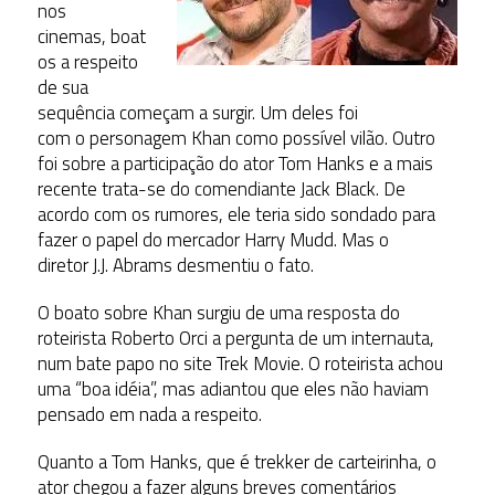
nos
cinemas, boat
os a respeito
de sua
sequência começam a surgir. Um deles foi
com o personagem Khan como possível vilão. Outro
foi sobre a participação do ator Tom Hanks e a mais
recente trata-se do comendiante Jack Black. De
acordo com os rumores, ele teria sido sondado para
fazer o papel do mercador Harry Mudd. Mas o
diretor J.J. Abrams desmentiu o fato.
O boato sobre Khan surgiu de uma resposta do
roteirista Roberto Orci a pergunta de um internauta,
num bate papo no site Trek Movie. O roteirista achou
uma “boa idéia”, mas adiantou que eles não haviam
pensado em nada a respeito.
Quanto a Tom Hanks, que é trekker de carteirinha, o
ator chegou a fazer alguns breves comentários