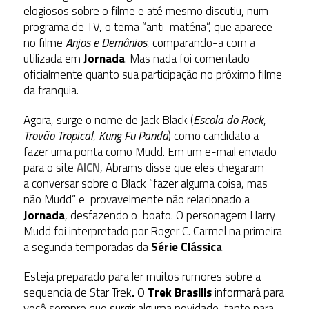
elogiosos sobre o filme e até mesmo discutiu, num
programa de TV, o tema “anti-matéria”, que aparece
no filme
Anjos e Demônios
, comparando-a com a
utilizada em
Jornada
. Mas nada foi comentado
oficialmente quanto sua participação no próximo filme
da franquia.
Agora, surge o nome de Jack Black (
Escola do Rock
,
Trovão Tropical
,
Kung Fu Panda
) como candidato a
fazer uma ponta como Mudd. Em um e-mail enviado
para o site
AICN
, Abrams disse que eles chegaram
a conversar sobre o Black “fazer alguma coisa, mas
não Mudd” e provavelmente não relacionado a
Jornada
, desfazendo o boato. O personagem Harry
Mudd foi interpretado por Roger C. Carmel na primeira
a segunda temporadas da
Série Clássica
.
Esteja preparado para ler muitos rumores sobre a
sequencia de Star Trek
.
O
Trek Brasilis
informará para
você sempre que surgir alguma novidade, tanto para