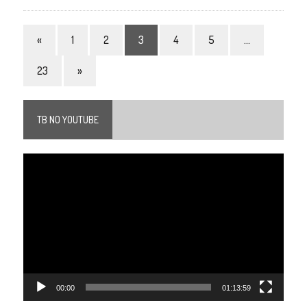
«
1
2
3
4
5
…
23
»
TB NO YOUTUBE
Tocador
de
vídeo
00:00
01:13:59