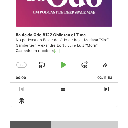
Balde do Odo #122 Children of Time
No podcast do Balde do Odo de hoje, Mariana “Kira”
Gamberger, Alexandre Bortuluci e Luiz “Morn”
Castanheira recebem
[...]
1
x
Skip
Play
Jump
Change
Share
Playback
This
Backward
Pause
Forward
00:00
Rate
02:11:58
Episode
Previous
Show
Next
Episode
Episodes
Episode
Show
List
Podcast
Information