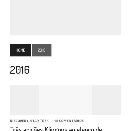
HOME
2016
2016
DISCOVERY
,
STAR TREK
|
18 COMENTÁRIOS
Três adições Klingons ao elenco de