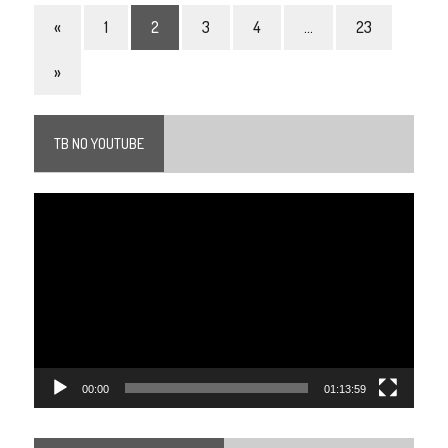
«
1
2
3
4
…
23
»
TB NO YOUTUBE
Tocador
de
vídeo
00:00
01:13:59