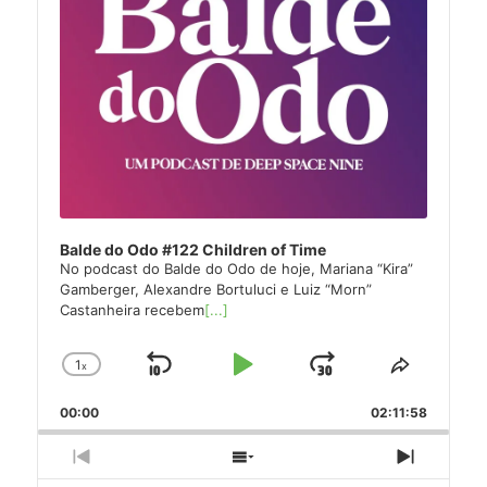
Balde do Odo #122 Children of Time
No podcast do Balde do Odo de hoje, Mariana “Kira”
Gamberger, Alexandre Bortuluci e Luiz “Morn”
Castanheira recebem
[...]
1
x
Skip
Play
Jump
Change
Share
Playback
This
Backward
Pause
Forward
00:00
Rate
02:11:58
Episode
Previous
Show
Next