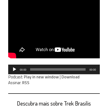
Tocador
00:00
00:00
de
Podcast:
Play in new window
|
Download
áudio
Assinar:
RSS
Descubra mais sobre Trek Brasilis