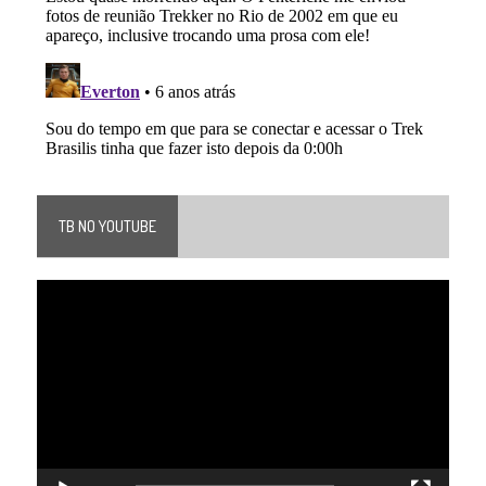
TB NO YOUTUBE
Tocador
de
vídeo