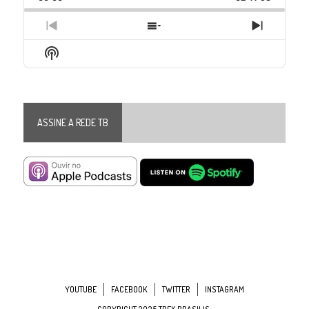
Rate
Episode
Previous
Show
Next
Episode
Episodes
Episode
Show
List
Podcast
Information
ASSINE A REDE TB
YOUTUBE
FACEBOOK
TWITTER
INSTAGRAM