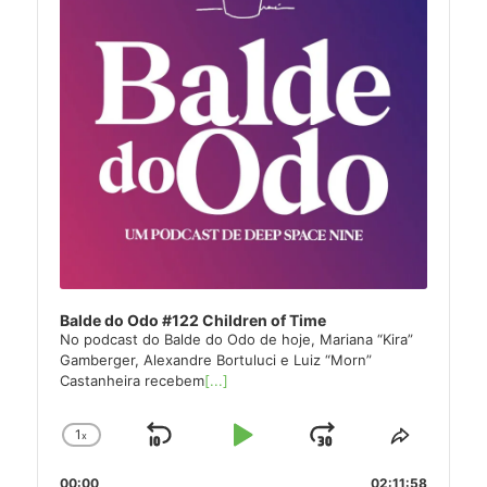
Balde do Odo #122 Children of Time
No podcast do Balde do Odo de hoje, Mariana “Kira”
Gamberger, Alexandre Bortuluci e Luiz “Morn”
Castanheira recebem
[...]
1
x
Skip
Play
Jump
Change
Share
Playback
This
Backward
Pause
Forward
00:00
02:11:58