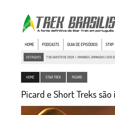
HOME
PODCASTS
GUIA DE EPISÓDIOS
STXP
DESTAQUES
7 DE AGOSTO DE 2026
|
GRANDES JORNADAS | SEIS E
7 DE AGOSTO DE 2026
|
SNW 4×03: HUMAN BEST FRIEND
6 DE AGOSTO DE 2026
|
NOVA TEMPORADA DE
THE CENTER SEAT
, SÉR
HOME
STAR TREK
PICARD
5 DE AGOSTO DE 2026
|
BALDE DO ODO #122 CHILDREN OF TIME
Picard e Short Treks sã
4 DE AGOSTO DE 2026
|
REVISITANDO “HIDE AND Q” (TNG 1×09)
3 DE AGOSTO DE 2026
|
VEJA FOTOS DO TERCEIRO EPISÓDIO DA 4ª 
3 DE AGOSTO DE 2026
|
PARAMOUNT E CBS DERRUBAM NOVO VÍDEO DO