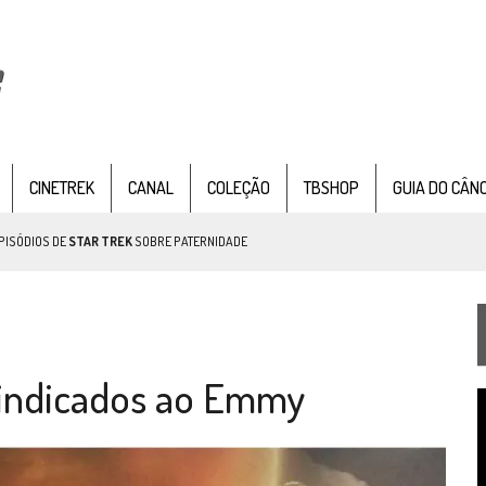
CINETREK
CANAL
COLEÇÃO
TBSHOP
GUIA DO CÂN
PISÓDIOS DE
STAR TREK
SOBRE PATERNIDADE
IE DOCUMENTAL DE
STAR TREK
, CHEGA EM 8 DE SETEMBRO
o indicados ao Emmy
T
TEMPORADA DE STRANGE NEW WORDS
d
v
 FILME DE FÃS AXANAR HORAS APÓS ESTREIA