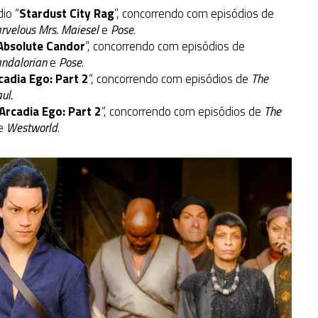
io “
Stardust City Rag
”, concorrendo com episódios de
rvelous Mrs. Maiesel
e
Pose
.
Absolute Candor
”, concorrendo com episódios de
ndalorian
e
Pose
.
rcadia Ego: Part 2
“, concorrendo com episódios de
The
ul.
 Arcadia Ego: Part 2
“, concorrendo com episódios de
The
e
Westworld
.