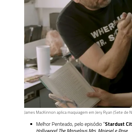
James MacKinnon aplica maquiagem em Jery Ryan (Sete de 
Melhor Penteado, pelo episódio “
Stardust Ci
Hollywood
,
The Marvelous Mrs. Maiesel
e
Pose
.