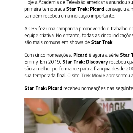
Hoje a Academia de Televisão americana anunciou su
primeira temporada
Star Trek: Picard
conseguiu a 
também recebeu uma indicação importante.
A CBS fez uma campanha promovendo o trabalho de 
equipe criativa. No entanto, todas as cinco indicaçõ
são mais comuns em shows de
Star Trek
.
Com cinco nomeações,
Picard
é agora a série
Star 
Emmy. Em 2019,
Star Trek: Discovery
recebeu qua
são a melhor performance para a franquia desde 2
sua temporada final. O site
Trek Movie
apresentou a
Star Trek: Picard
recebeu nomeações nas seguintes