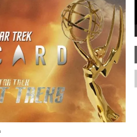
 – “THE GRIFFIN INCIDENT” (4×02)
FIM DE UMA ERA NA SDCC
TA TEMPORADA DE
A NOVA GERAÇÃO
N
S