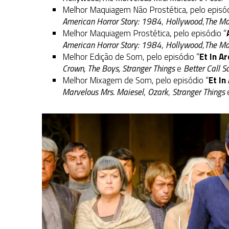
Melhor Maquiagem Não Prostética, pelo episód
American Horror Story: 1984
,
Hollywood
,
The Ma
Melhor Maquiagem Prostética, pelo episódio “
American Horror Story: 1984
,
Hollywood
,
The Ma
Melhor Edição de Som, pelo episódio “
Et In A
Crown, The Boys, Stranger Things
e
Better Call Sa
Melhor Mixagem de Som, pelo episódio “
Et In
Marvelous Mrs. Maiesel
,
Ozark
,
Stranger Things