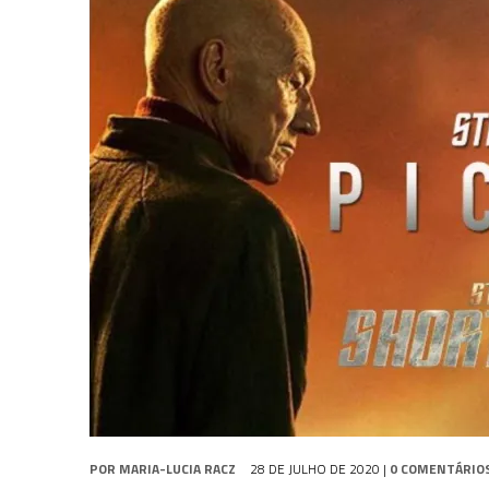
2 DE AGOSTO DE 2026
|
TB AO VIVO | STAR TREK: STRANGE NEW WORLDS
1 DE AGOSTO DE 2026
|
ELENCO DE STRANGE NEW WORLDS ENCARA O 
8 DE AGOSTO DE 2026
|
NOVO VOLUME DA
COLEÇÃO TB
ABORDA QUAR
POR
MARIA-LUCIA RACZ
28 DE JULHO DE 2020
|
0 COMENTÁRIO