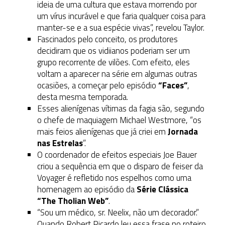
ideia de uma cultura que estava morrendo por
um vírus incurável e que faria qualquer coisa para
manter-se e a sua espécie vivas”, revelou Taylor.
Fascinados pelo conceito, os produtores
decidiram que os vidiianos poderiam ser um
grupo recorrente de vilões. Com efeito, eles
voltam a aparecer na série em algumas outras
ocasiões, a começar pelo episódio
“Faces”
,
desta mesma temporada.
Esses alienígenas vítimas da fagia são, segundo
o chefe de maquiagem Michael Westmore, “os
mais feios alienígenas que já criei em
Jornada
nas Estrelas
”.
O coordenador de efeitos especiais Joe Bauer
criou a sequência em que o disparo de feiser da
Voyager é refletido nos espelhos como uma
homenagem ao episódio da
Série Clássica
“The Tholian Web”
.
“Sou um médico, sr. Neelix, não um decorador.”
Quando Robert Picardo leu essa frase no roteiro