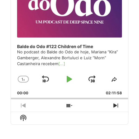
Balde do Odo #122 Children of Time
No podcast do Balde do Odo de hoje, Mariana “Kira”
Gamberger, Alexandre Bortuluci e Luiz “Morn”
Castanheira recebem
[...]
1
x
Skip
Play
Jump
Change
Share
Playback
This
Backward
Pause
Forward
00:00
Rate
02:11:58
Episode
Previous
Show
Next
Episode
Episodes
Episode
Show
List
Podcast
Information