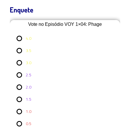
Enquete
Vote no Episódio VOY 1×04: Phage
4.0
3.5
3.0
2.5
2.0
Vote no
1.5
Episódio
VOY
1×04:
1.0
Phage
0.5
4.0