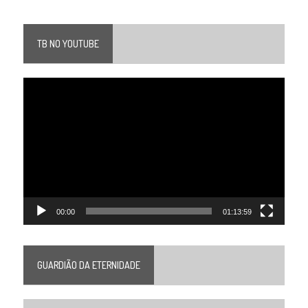
TB NO YOUTUBE
Tocador
de
vídeo
00:00
01:13:59
GUARDIÃO DA ETERNIDADE