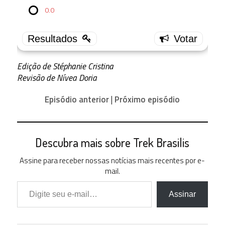
3 ( 20 % )
0.0
3.5
3 ( 20 % )
3.0
6 ( 40 % )
Edição de Stéphanie Cristina
2.5
Revisão de Nívea Doria
1 ( 6.67
% )
Episódio anterior
|
Próximo episódio
2.0
1 ( 6.67
% )
1.5
1 ( 6.67
Descubra mais sobre Trek Brasilis
% )
Assine para receber nossas notícias mais recentes por e-
1.0
mail.
0 ( 0 % )
Digite seu e-mail…
0.5
0 ( 0 % )
Assinar
0.0
0 ( 0 % )