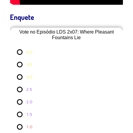
Enquete
Vote no Episódio LDS 2x07: Where Pleasant
Fountains Lie
4.0
3.5
3.0
2.5
2.0
Vote no
Episódio
1.5
LDS
2x07:
1.0
Where