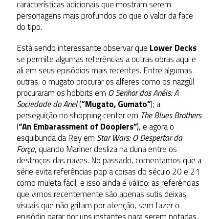
características adicionais que mostram serem
personagens mais profundos do que o valor da face
do tipo.
Está sendo interessante observar que
Lower Decks
se permite algumas referências a outras obras aqui e
ali em seus episódios mais recentes. Entre algumas
outras, o mugato procurar os alferes como os nazgûl
procuraram os hobbits em
O Senhor dos Anéis: A
Sociedade do Anel
(
“Mugato, Gumato”
); a
perseguição no shopping center em
The Blues Brothers
(
“An Embarassment of Dooplers”
), e agora o
esquibunda da Rey em
Star Wars: O Despertar da
Força
, quando Mariner desliza na duna entre os
destroços das naves. No passado, comentamos que a
série evita referências pop a coisas do século 20 e 21
como muleta fácil, e isso ainda é válido: as referências
que vimos recentemente são apenas sutis deixas
visuais que não gritam por atenção, sem fazer o
episódio parar por uns instantes para serem notadas,