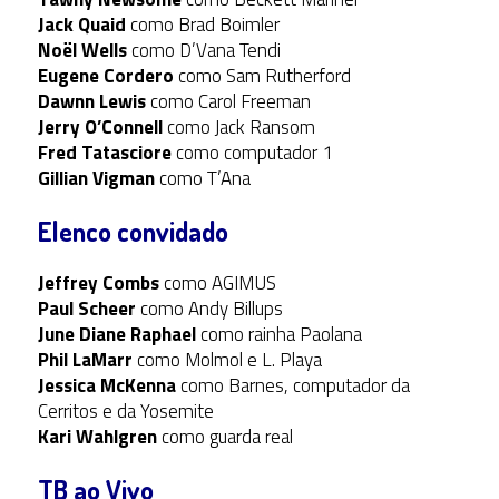
Jack Quaid
como Brad Boimler
Noël Wells
como D’Vana Tendi
Eugene Cordero
como Sam Rutherford
Dawnn Lewis
como Carol Freeman
Jerry O’Connell
como Jack Ransom
Fred Tatasciore
como computador 1
Gillian Vigman
como T’Ana
Elenco convidado
Jeffrey Combs
como AGIMUS
Paul Scheer
como Andy Billups
June Diane Raphael
como rainha Paolana
Phil LaMarr
como Molmol e L. Playa
Jessica McKenna
como Barnes, computador da
Cerritos e da Yosemite
Kari Wahlgren
como guarda real
TB ao Vivo