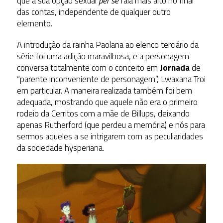
que a sua opção sexual
per se
fala mais alto no final
das contas, independente de qualquer outro
elemento.
A introdução da rainha Paolana ao elenco terciário da
série foi uma adição maravilhosa, e a personagem
conversa totalmente com o conceito em
Jornada
de
“parente inconveniente de personagem”, Lwaxana Troi
em particular. A maneira realizada também foi bem
adequada, mostrando que aquele não era o primeiro
rodeio da Cerritos com a mãe de Billups, deixando
apenas Rutherford (que perdeu a memória) e nós para
sermos aqueles a se intrigarem com as peculiaridades
da sociedade hysperiana.