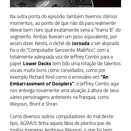
Na outra ponta do episódio também tivemos ótimos
momentos, ao ponto de que não dá para realmente
deixar bem claro qual exatamente seria a “trama B” do
segmento. Ambas tiveram um peso equivalente, por
assim dizer. Nesta, o clichê de
Jornada
a ser aloprado
foi o do “Computador Senciente Maléfico”, com a
totalmente adequada voz de Jeffrey Combs para o
papel.
Lower Decks
tem tido uma rotação de talentos
vocais muito bons como convidados, como por
exemplo Richard Kind como o emissário em
“An
Embarrassment of Dooplers”
, e Jeffrey Combs aqui
nos entrega novamente uma atuação à altura de seus
vários personagens anteriores na franquia, como
Weyoun, Brunt e Shran.
Como diversos outros computadores do mal deste
tipo, AGIMUS tinha aquela lábia de pilantra que de
muitas maneiras lembrava Weyoun, o que foi bem