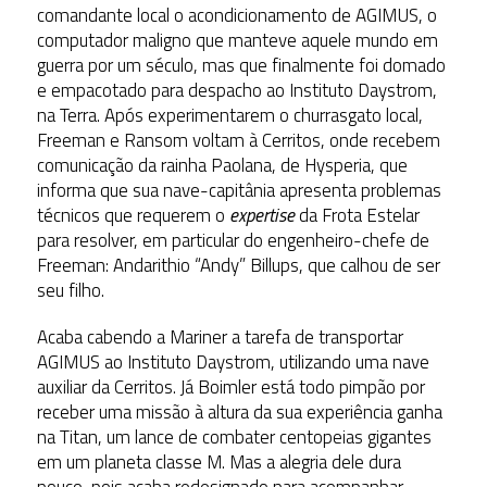
comandante local o acondicionamento de AGIMUS, o
computador maligno que manteve aquele mundo em
guerra por um século, mas que finalmente foi domado
e empacotado para despacho ao Instituto Daystrom,
na Terra. Após experimentarem o churrasgato local,
Freeman e Ransom voltam à Cerritos, onde recebem
comunicação da rainha Paolana, de Hysperia, que
informa que sua nave-capitânia apresenta problemas
técnicos que requerem o
expertise
da Frota Estelar
para resolver, em particular do engenheiro-chefe de
Freeman: Andarithio “Andy” Billups, que calhou de ser
seu filho.
Acaba cabendo a Mariner a tarefa de transportar
AGIMUS ao Instituto Daystrom, utilizando uma nave
auxiliar da Cerritos. Já Boimler está todo pimpão por
receber uma missão à altura da sua experiência ganha
na Titan, um lance de combater centopeias gigantes
em um planeta classe M. Mas a alegria dele dura
pouco, pois acaba redesignado para acompanhar