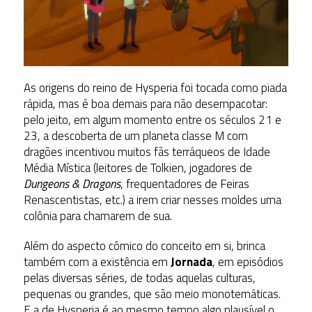
As origens do reino de Hysperia foi tocada como piada
rápida, mas é boa demais para não desempacotar:
pelo jeito, em algum momento entre os séculos 21 e
23, a descoberta de um planeta classe M com
dragões incentivou muitos fãs terráqueos de Idade
Média Mística (leitores de Tolkien, jogadores de
Dungeons & Dragons
, frequentadores de Feiras
Renascentistas, etc.) a irem criar nesses moldes uma
colônia para chamarem de sua.
Além do aspecto cômico do conceito em si, brinca
também com a existência em
Jornada
, em episódios
pelas diversas séries, de todas aquelas culturas,
pequenas ou grandes, que são meio monotemáticas.
E a de Hysperia é ao mesmo tempo algo plausível o