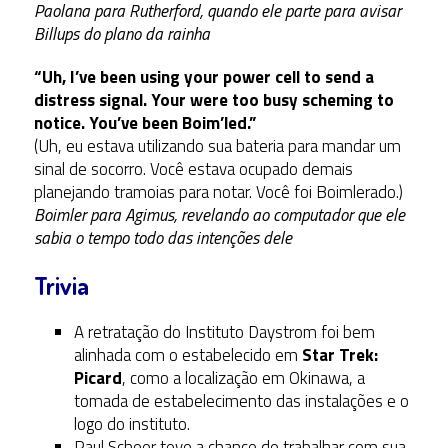
Paolana para Rutherford, quando ele parte para avisar
Billups do plano da rainha
“Uh, I’ve been using your power cell to send a
distress signal. Your were too busy scheming to
notice. You’ve been Boim’led.”
(Uh, eu estava utilizando sua bateria para mandar um
sinal de socorro. Você estava ocupado demais
planejando tramoias para notar. Você foi Boimlerado.)
Boimler para Agimus, revelando ao computador que ele
sabia o tempo todo das intenções dele
Trivia
A retratação do Instituto Daystrom foi bem
alinhada com o estabelecido em
Star Trek:
Picard
, como a localização em Okinawa, a
tomada de estabelecimento das instalações e o
logo do instituto.
Paul Scheer teve a chance de trabalhar com sua