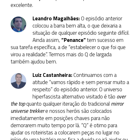
excelente.
Leandro Magalhães:
O episódio anterior
colocou a barra bem alta, o que deixaria a
situação de qualquer episódio seguinte difícil.
Ainda assim,
“Penance”
tem sucesso em
sua tarefa específica, a de “estabelecer o que foi que
virou a realidade”. Termos mais do Q de largada
também ajudou bem.
Luiz Castanheira:
Continuamos com a
atitude “vamos rápido e sem pensar muito a
respeito” do episódio anterior. O universo
hiperfascista alternativo visitado é tão
over
the top
quanto qualquer iteração do tradicional
mirror
universe trekker
e nossos heróis são colocados
imediatamente em posições chaves para não
demorarem muito tempo por lá. “Q” é otimo para
ajudar os roteiristas a colocarem peças no lugar no
início de uma história mas fica a duvida se irá ajudar ou