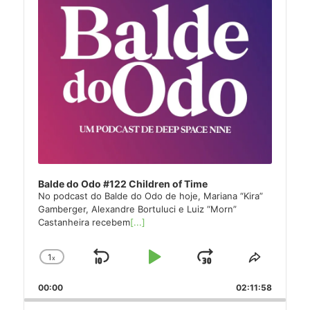
Balde do Odo #122 Children of Time
No podcast do Balde do Odo de hoje, Mariana “Kira”
Gamberger, Alexandre Bortuluci e Luiz “Morn”
Castanheira recebem
[...]
1
x
Skip
Play
Jump
Change
Share
Playback
This
Backward
Pause
Forward
00:00
Rate
02:11:58
Episode