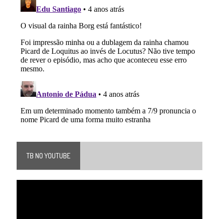
TB NO YOUTUBE
Tocador
de
vídeo