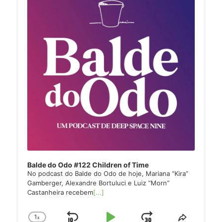
Balde do Odo #122 Children of Time
No podcast do Balde do Odo de hoje, Mariana “Kira”
Gamberger, Alexandre Bortuluci e Luiz “Morn”
Castanheira recebem
[...]
1
x
Change
Share