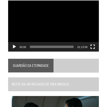
Tocador
de
vídeo
00:00
01:13:59
GUARDIÃO DA ETERNIDADE
NESTE DIA, NO PASSADO DO TREK BRASILIS...