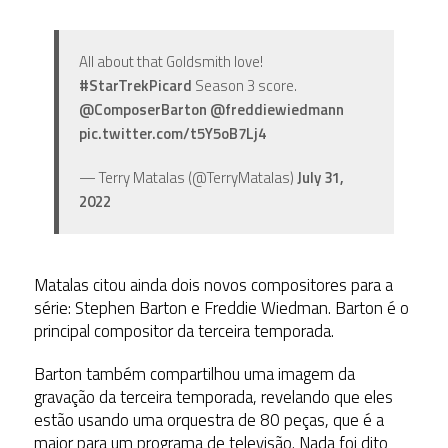
All about that Goldsmith love!
#StarTrekPicard
Season 3 score.
@ComposerBarton
@freddiewiedmann
pic.twitter.com/t5Y5oB7Lj4
— Terry Matalas (@TerryMatalas)
July 31,
2022
Matalas citou ainda dois novos compositores para a
série: Stephen Barton e Freddie Wiedman. Barton é o
principal compositor da terceira temporada.
Barton também compartilhou uma imagem da
gravação da terceira temporada, revelando que eles
estão usando uma orquestra de 80 peças, que é a
maior para um programa de televisão. Nada foi dito