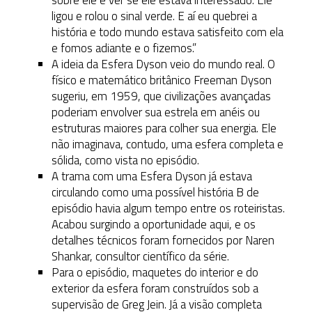
sobre ele e ver se ele estava interessado. Ele
ligou e rolou o sinal verde. E aí eu quebrei a
história e todo mundo estava satisfeito com ela
e fomos adiante e o fizemos.”
A ideia da Esfera Dyson veio do mundo real. O
físico e matemático britânico Freeman Dyson
sugeriu, em 1959, que civilizações avançadas
poderiam envolver sua estrela em anéis ou
estruturas maiores para colher sua energia. Ele
não imaginava, contudo, uma esfera completa e
sólida, como vista no episódio.
A trama com uma Esfera Dyson já estava
circulando como uma possível história B de
episódio havia algum tempo entre os roteiristas.
Acabou surgindo a oportunidade aqui, e os
detalhes técnicos foram fornecidos por Naren
Shankar, consultor científico da série.
Para o episódio, maquetes do interior e do
exterior da esfera foram construídos sob a
supervisão de Greg Jein. Já a visão completa