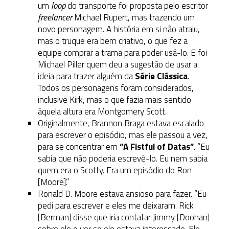
um
loop
do transporte foi proposta pelo escritor
freelancer
Michael Rupert, mas trazendo um
novo personagem. A história em si não atraiu,
mas o truque era bem criativo, o que fez a
equipe comprar a trama para poder usá-lo. E foi
Michael Piller quem deu a sugestão de usar a
ideia para trazer alguém da
Série Clássica
.
Todos os personagens foram considerados,
inclusive Kirk, mas o que fazia mais sentido
àquela altura era Montgomery Scott.
Originalmente, Brannon Braga estava escalado
para escrever o episódio, mas ele passou a vez,
para se concentrar em
“A Fistful of Datas”
. “Eu
sabia que não poderia escrevê-lo. Eu nem sabia
quem era o Scotty. Era um episódio do Ron
[Moore].”
Ronald D. Moore estava ansioso para fazer. “Eu
pedi para escrever e eles me deixaram. Rick
[Berman] disse que iria contatar Jimmy [Doohan]