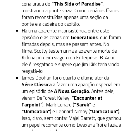
cena tirada de
“This Side of Paradise”
,
mostrando a ponte vazia. Como cenários físicos,
foram reconstruídas apenas uma seção da
ponte e a cadeira do capitão.
Há uma aparente inconsistência entre este
episódio e as cenas em
Generations
, que foram
filmadas depois, mas se passam antes. No
filme, Scotty testemunha a aparente morte de
Kirk na primeira viagem da Enterprise-B. Aqui,
ele é resgatado e sugere que Jim Kirk teria vindo
resgatá-lo.
James Doohan foi o quarto e último ator da
Série Clássica
a fazer uma aparição especial em
um episódio de
A Nova Geração
. Antes dele,
vieram DeForest Kelley (
“Encounter at
Farpoint”
), Mark Lenard (
“Sarek”
e
“Unification”
) e Leonard Nimoy (
“Unification”
).
Isso, claro, sem contar Majel Barrett, que ganhou
um papel recorrente como Lwaxana Troi e fazia a