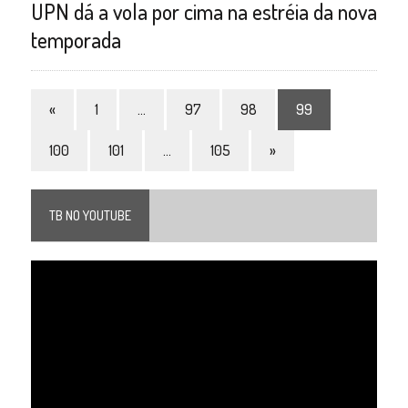
UPN dá a vola por cima na estréia da nova
temporada
«
1
…
97
98
99
100
101
…
105
»
TB NO YOUTUBE
Tocador
de
vídeo