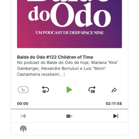
Balde do Odo #122 Children of Time
No podcast do Balde do Odo de hoje, Mariana “Kira”
Gamberger, Alexandre Bortuluci e Luiz “Morn”
Castanheira recebem
[...]
1
x
Skip
Play
Jump
Change
Share
Playback
This
Backward
Pause
Forward
00:00
Rate
02:11:58
Episode
Previous
Show
Next
Episode
Episodes
Episode
Show
List
Podcast