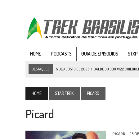
HOME
PODCASTS
GUIA DE EPISÓDIOS
STXP
DESTAQUES
5 DE AGOSTO DE 2026
|
BALDE DO ODO #122 CHILDREN
4 DE AGOSTO DE 2026
|
REVISITANDO “HIDE AND Q” (TNG 1×09)
3 DE AGOSTO DE 2026
|
VEJA FOTOS DO TERCEIRO EPISÓDIO DA 4ª 
HOME
STAR TREK
PICARD
3 DE AGOSTO DE 2026
|
PARAMOUNT E CBS DERRUBAM NOVO VÍDEO DO
Picard
2 DE AGOSTO DE 2026
|
TB AO VIVO | STAR TREK: STRANGE NEW WORLDS
1 DE AGOSTO DE 2026
|
ELENCO DE STRANGE NEW WORLDS ENCARA O 
31 DE JULHO DE 2026
|
GRANDES JORNADAS | QUATRO EPISÓDIOS DE
PICARD
23 D