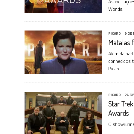
As indicaçõe
Worlds.
PICARD
9 DE
Matalas 
Além da part
conhecidos 
Picard.
PICARD
24 D
Star Trek
Awards
O showrunner