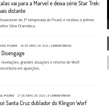
alas vai para a Marvel e deixa série Star Trek:
SILIS
JÁ DISPONÍVEL EM PRÉ-VENDA!
is distante
RIEND
showrunner da 3ª temporada de Picard, e recebeu o prêmio
elhor Série Dramática.
DIOS
,
PICARD
30 DE ABRIL DE 2024
|
COMENTÁRIOS
: Disengage
z revelações, grandes atuações e retorno de Worf,
N
ecordista em aparições.
ÃO
,
PICARD
27 DE ABRIL DE 2024
|
3 COMENTÁRIOS
sé Santa Cruz dublador do Klingon Worf