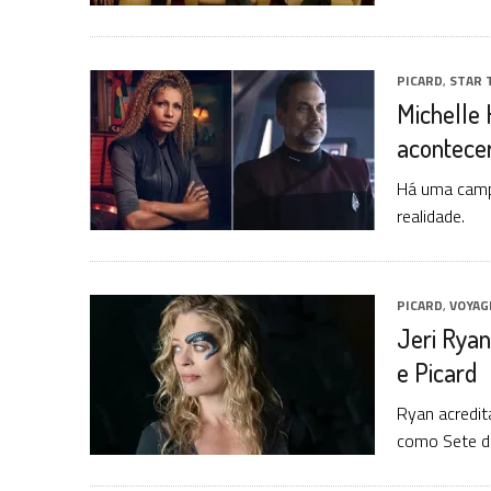
PICARD
,
STAR 
Michelle
acontece
Há uma campa
realidade.
PICARD
,
VOYAG
Jeri Rya
e Picard
Ryan acredit
como Sete d