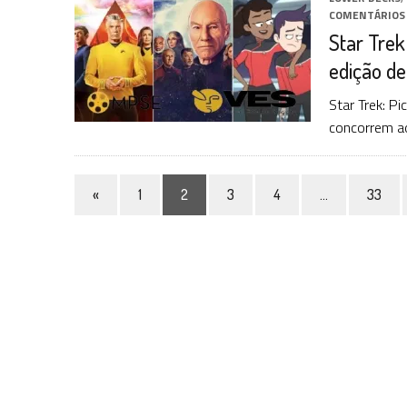
COMENTÁRIOS
Star Trek
edição de
Star Trek: P
concorrem a
«
1
2
3
4
…
33