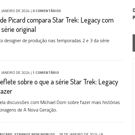
C
 JANEIRO DE 2024
|
0 COMENTÁRIOS
p
 de Picard compara Star Trek: Legacy com
 série original
oi designer de produção nas temporadas 2 e 3 da série
P
 JANEIRO DE 2024
|
1 COMENTÁRIO
eflete sobre o que a série Star Trek: Legacy
razer
ela discussões com Michael Dorn sobre fazer mais histórias
onagens de A Nova Geração.
PICARD
,
STRANGE NEW WORLDS
18 DE JANEIRO DE 2024
|
0