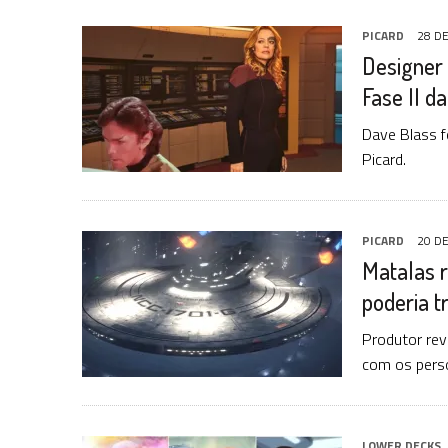
PICARD
28 DE
Designer
Fase II da
Dave Blass f
Picard.
PICARD
20 DE
Matalas r
poderia t
Produtor rev
com os pers
LOWER DECKS
,