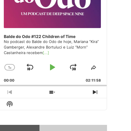
Balde do Odo #122 Children of Time
No podcast do Balde do Odo de hoje, Mariana “Kira”
Gamberger, Alexandre Bortuluci e Luiz “Morn”
Castanheira recebem
[...]
1
x
Skip
Play
Jump
Change
Share
Playback
This
Backward
Pause
Forward
00:00
Rate
02:11:58
Episode
Previous
Show
Next
Episode
Episodes
Episode
Show
List
Podcast
Information