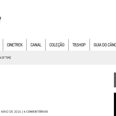
CINETREK
CANAL
COLEÇÃO
TBSHOP
GUIA DO CÂN
 OF TIME
TEMPORADA DE STRANGE NEW WORDS
 FILME DE FÃS AXANAR HORAS APÓS ESTREIA
 – “THE GRIFFIN INCIDENT” (4×02)
T
FIM DE UMA ERA NA SDCC
d
v
STAR TREK
SOBRE DIFERENTES PONTOS DE VISTA
E MAIO DE 2024
|
4 COMENTÁRIOS