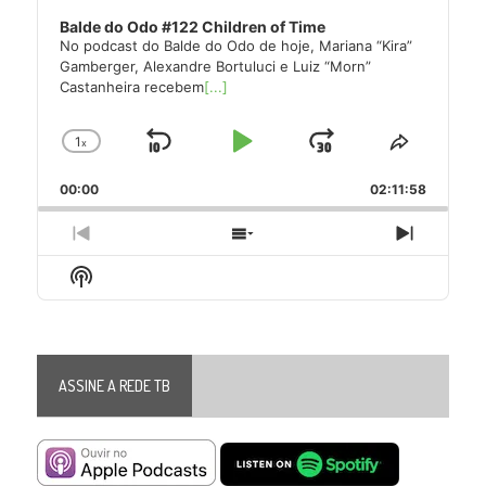
Balde do Odo #122 Children of Time
No podcast do Balde do Odo de hoje, Mariana “Kira”
Gamberger, Alexandre Bortuluci e Luiz “Morn”
Castanheira recebem
[...]
1
x
Skip
Play
Jump
Change
Share
Playback
This
Backward
Pause
Forward
00:00
Rate
02:11:58
Episode
Previous
Show
Next
Episode
Episodes
Episode
Show
List
Podcast
Information
ASSINE A REDE TB