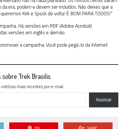
aniversário não há nada planeado. Os nossos heróis saíram
 da era, podem e devem ser incluídos. Não deixes que a
e queremos Kirk e Spock de volta! É BOM PARA TODOS!”
ampanha. Há versões em
PDF
(Adobe Acrobat)
das versões em inglês e alemão.
promover a campanha. Você pode pegá-lo da Internet
sobre Trek Brasilis
notícias mais recentes por e-mail.
Assinar
PIN
SHARE