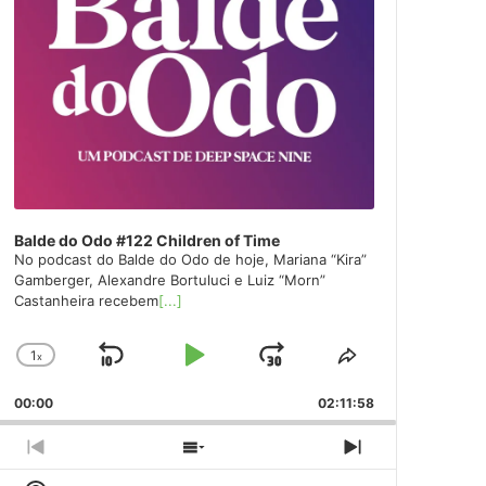
Balde do Odo #122 Children of Time
No podcast do Balde do Odo de hoje, Mariana “Kira”
Gamberger, Alexandre Bortuluci e Luiz “Morn”
Castanheira recebem
[...]
1
x
Skip
Play
Jump
Change
Share
Playback
This
Backward
Pause
Forward
00:00
Rate
02:11:58
Episode
Previous
Show
Next
Episode
Episodes
Episode