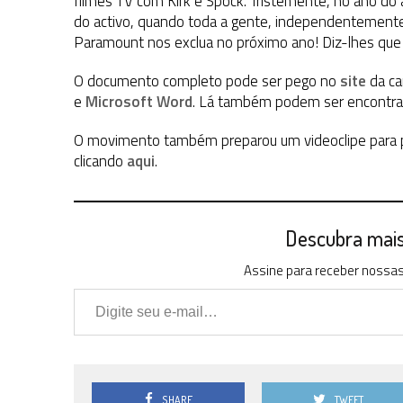
filmes TV com Kirk e Spock. Tristemente, no ano do 
do activo, quando toda a gente, independentemente
Paramount nos exclua no próximo ano! Diz-lhes qu
O documento completo pode ser pego no
site
da c
e
Microsoft Word
. Lá também podem ser encontra
O movimento também preparou um videoclipe para 
clicando
aqui
.
Descubra mais 
Assine para receber nossas 
Digite seu e-mail…
SHARE
TWEET