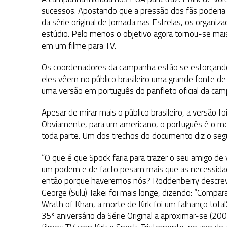
1 DE AGOSTO DE 2026
|
ELENCO DE STRANGE NEW WORLDS ENCARA O 
sucessos. Apostando que a pressão dos fãs poderia 
da série original de Jornada nas Estrelas, os organi
31 DE JULHO DE 2026
|
GRANDES JORNADAS | QUATRO EPISÓDIOS DE
estúdio. Pelo menos o objetivo agora tornou-se mais
7 DE AGOSTO DE 2026
|
GRANDES JORNADAS | SEIS EPISÓDIOS DE
ST
em um filme para TV.
Os coordenadores da campanha estão se esforçando 
eles vêem no público brasileiro uma grande fonte de 
uma versão em português do panfleto oficial da ca
Apesar de mirar mais o público brasileiro, a versão fo
Obviamente, para um americano, o português é o m
toda parte. Um dos trechos do documento diz o segu
“O que é que Spock faria para trazer o seu amigo de
um podem e de facto pesam mais que as necessidade
então porque haveremos nós? Roddenberry descreveu
George (Sulu) Takei foi mais longe, dizendo: “Compar
Wrath of Khan, a morte de Kirk foi um falhanço tota
35º aniversário da Série Original a aproximar-se (200