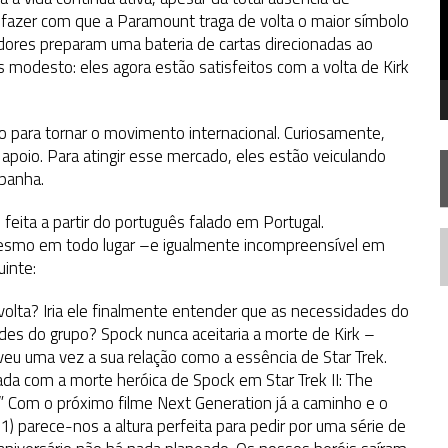
FIM DE UMA ERA NA SDCC
fazer com que a Paramount traga de volta o maior símbolo
zadores preparam uma bateria de cartas direcionadas ao
STAR TREK
SOBRE DIFERENTES PONTOS DE VISTA
 modesto: eles agora estão satisfeitos com a volta de Kirk
AR TREK
SOBRE PATERNIDADE
para tornar o movimento internacional. Curiosamente,
apoio. Para atingir esse mercado, eles estão veiculando
mpanha.
i feita a partir do português falado em Portugal.
esmo em todo lugar –e igualmente incompreensível em
N
inte:
 volta? Iria ele finalmente entender que as necessidades do
s do grupo? Spock nunca aceitaria a morte de Kirk –
 uma vez a sua relação como a essência de Star Trek.
ada com a morte heróica de Spock em Star Trek II: The
l.” Com o próximo filme Next Generation já a caminho e o
1) parece-nos a altura perfeita para pedir por uma série de