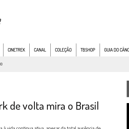
CINETREK
CANAL
COLEÇÃO
TBSHOP
GUIA DO CÂN
ND
IE DOCUMENTAL DE
STAR TREK
, CHEGA EM 8 DE SETEMBRO
k de volta mira o Brasil
TEMPORADA DE STRANGE NEW WORDS
T
 FILME DE FÃS AXANAR HORAS APÓS ESTREIA
d
v
 – “THE GRIFFIN INCIDENT” (4×02)
 à vida continua ativa, apesar da total ausência de