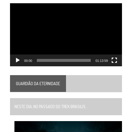
Tocador
de
vídeo
00:00
01:13:59
GUARDIÃO DA ETERNIDADE
NESTE DIA, NO PASSADO DO TREK BRASILIS...