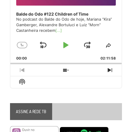
Balde do Odo #122 Children of Time
No podcast do Balde do Odo de hoje, Mariana “Kira”
Gamberger, Alexandre Bortuluci e Luiz “Morn”
Castanheira recebem
[...]
1
x
Skip
Play
Jump
Change
Share
Playback
This
Backward
Pause
Forward
00:00
Rate
02:11:58
Episode
Previous
Show
Next
Episode
Episodes
Episode
Show
List
Podcast
Information
ASSINE A REDE TB