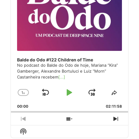
Balde do Odo #122 Children of Time
No podcast do Balde do Odo de hoje, Mariana “Kira”
Gamberger, Alexandre Bortuluci e Luiz “Morn”
Castanheira recebem
[...]
1
x
Skip
Play
Jump
Change
Share
Playback
This
Backward
Pause
Forward
00:00
Rate
02:11:58
Episode
Previous
Show
Next
Episode
Episodes
Episode
Show
List
Podcast