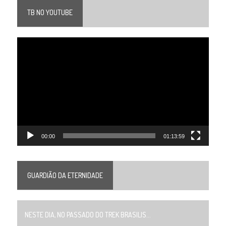
TB NO YOUTUBE
Tocador
de
vídeo
00:00
01:13:59
GUARDIÃO DA ETERNIDADE
NESTE DIA, NO PASSADO DO TREK BRASILIS...