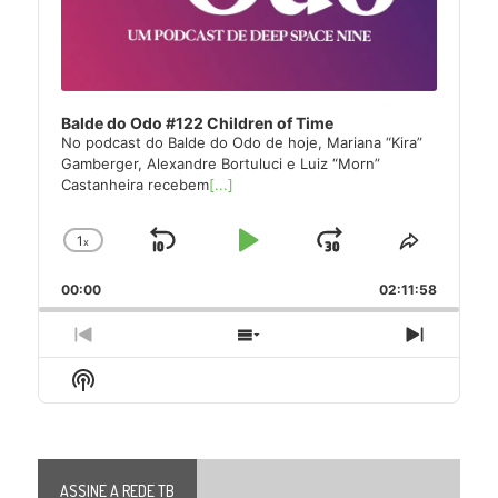
Balde do Odo #122 Children of Time
No podcast do Balde do Odo de hoje, Mariana “Kira”
Gamberger, Alexandre Bortuluci e Luiz “Morn”
Castanheira recebem
[...]
1
x
Skip
Play
Jump
Change
Share
Playback
This
Backward
Pause
Forward
00:00
Rate
02:11:58
Episode
Previous
Show
Next
Episode
Episodes
Episode
Show
List
Podcast
Information
ASSINE A REDE TB