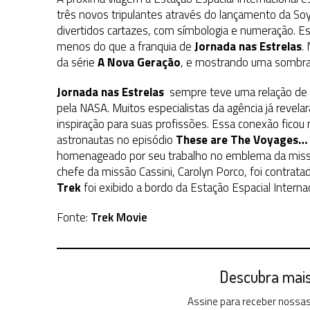
1 DE AGOSTO DE 2026
|
ELENCO DE STRANGE NEW WORLDS ENCARA O 
três novos tripulantes através do lançamento da Soy
divertidos cartazes, com símbologia e numeração. E
31 DE JULHO DE 2026
|
GRANDES JORNADAS | QUATRO EPISÓDIOS DE
menos do que a franquia de
Jornada nas Estrelas
.
7 DE AGOSTO DE 2026
|
GRANDES JORNADAS | SEIS EPISÓDIOS DE
ST
da série
A Nova Geração
, e mostrando uma sombra
Jornada nas Estrelas
sempre teve uma relação de 
pela NASA. Muitos especialistas da agência já revela
inspiração para suas profissões. Essa conexão ficou 
astronautas no episódio
These are The Voyages…
homenageado por seu trabalho no emblema da missã
chefe da missão Cassini, Carolyn Porco, foi contrata
Trek
foi exibido a bordo da Estação Espacial Internac
Fonte:
Trek Movie
Descubra mais 
Assine para receber nossas 