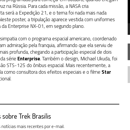
FIM DE UMA ERA NA SDCC
uz na Rússia. Para cada missão, a NASA cria
sta será a Expedição 21, e o tema foi nada mais nada
STAR TREK
SOBRE DIFERENTES PONTOS DE VISTA
 Neste poster, a tripulação aparece vestida com uniformes
AR TREK
SOBRE PATERNIDADE
 da Enterprise NX-01, em segundo plano.
simpatia com o programa espacial americano, coordenado
ram admiração pela franquia, afirmando que ela serviu de
mais profunda, chegando a participação especial de dois
da série
Enterprise
. Também o design, Michael Ukuda, foi
o STS-125 do ônibus espacial. Mais recentemente, a
da como consultora dos efeitos especiais e o filme
Star
N
ional.
sobre Trek Brasilis
notícias mais recentes por e-mail.