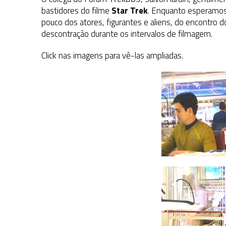
31 DE JULHO DE 2026
|
BOX DELUXE DO ANO 5 DA
COLEÇÃO TREK BRA
bastidores do filme
Star Trek
. Enquanto esperamos
pouco dos atores, figurantes e aliens, do encontro d
31 DE JULHO DE 2026
|
SNW 4×02: THE GRIFFIN INCIDENT
descontração durante os intervalos de filmagem.
6 DE AGOSTO DE 2026
|
AVALIE E COMENTE SNW 4×03: HUMAN BEST F
Click nas imagens para vê-las ampliadas.