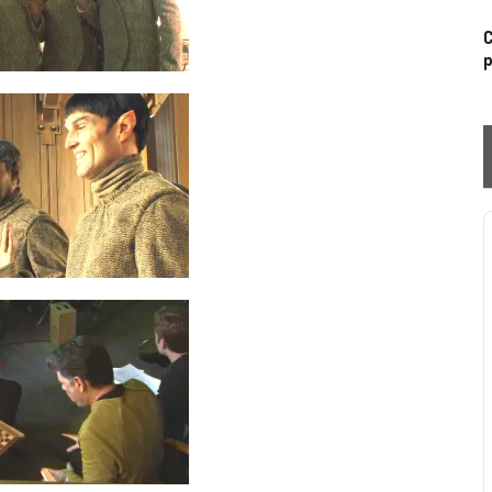
C
p
P