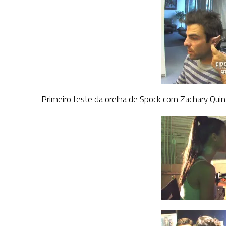
Primeiro teste da orelha de Spock com Zachary Qui