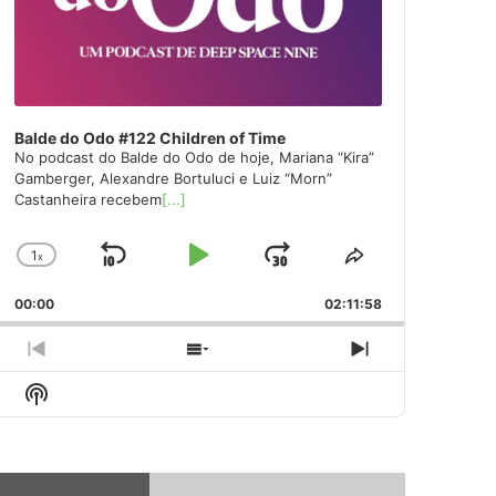
Balde do Odo #122 Children of Time
No podcast do Balde do Odo de hoje, Mariana “Kira”
Gamberger, Alexandre Bortuluci e Luiz “Morn”
Castanheira recebem
[...]
1
x
Skip
Play
Jump
Change
Share
Playback
This
Backward
Pause
Forward
00:00
Rate
02:11:58
Episode
Previous
Show
Next
Episode
Episodes
Episode
Show
List
Podcast
Information