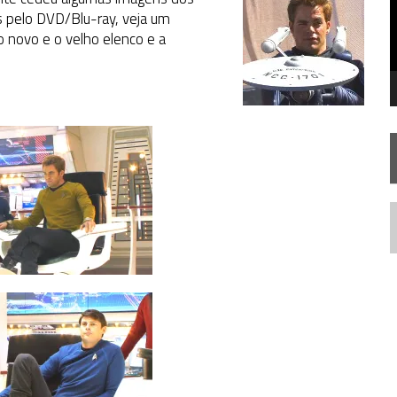
SILIS
JÁ DISPONÍVEL EM PRÉ-VENDA!
 pelo DVD/Blu-ray, veja um
o novo e o velho elenco e a
RIEND
N