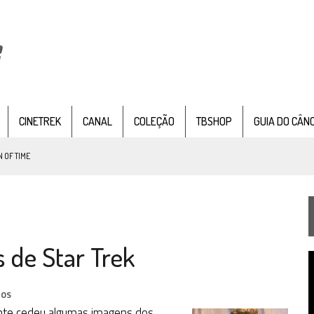
CINETREK
CANAL
COLEÇÃO
TBSHOP
GUIA DO CÂN
 OF TIME
TEMPORADA DE STRANGE NEW WORDS
 FILME DE FÃS AXANAR HORAS APÓS ESTREIA
s de Star Trek
 – “THE GRIFFIN INCIDENT” (4×02)
T
FIM DE UMA ERA NA SDCC
d
v
IOS
STAR TREK
SOBRE DIFERENTES PONTOS DE VISTA
ente cedeu algumas imagens dos