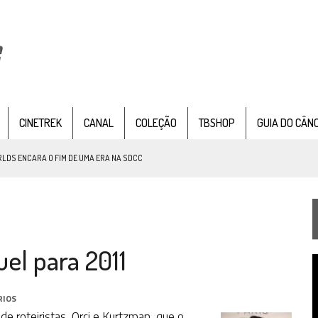
CINETREK
CANAL
COLEÇÃO
TBSHOP
GUIA DO CÂN
LDS ENCARA O FIM DE UMA ERA NA SDCC
STAR TREK
SOBRE DIFERENTES PONTOS DE VISTA
AR TREK
SOBRE PATERNIDADE
el para 2011
IE DOCUMENTAL DE
STAR TREK
, CHEGA EM 8 DE SETEMBRO
T
d
v
RIOS
 roteiristas, Orci e Kurtzman, que o