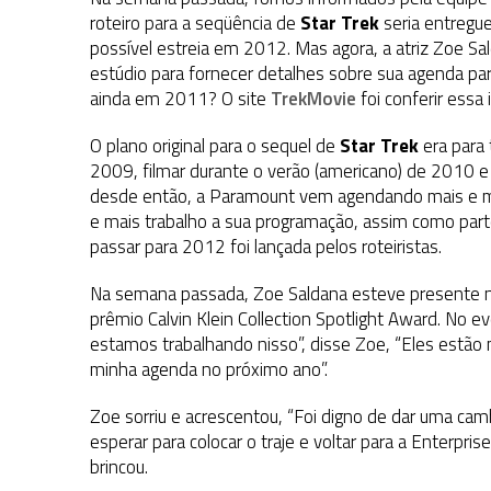
3 DE AGOSTO DE 2026
|
VEJA FOTOS DO TERCEIRO EPISÓDIO DA 4ª 
roteiro para a seqüência de
Star Trek
seria entreg
possível estreia em 2012. Mas agora, a atriz Zoe Sal
3 DE AGOSTO DE 2026
|
PARAMOUNT E CBS DERRUBAM NOVO VÍDEO DO
estúdio para fornecer detalhes sobre sua agenda pa
2 DE AGOSTO DE 2026
|
TB AO VIVO | STAR TREK: STRANGE NEW WORLDS
ainda em 2011? O site
TrekMovie
foi conferir essa
O plano original para o sequel de
Star Trek
era para 
2009, filmar durante o verão (americano) de 2010 
desde então, a Paramount vem agendando mais e mai
e mais trabalho a sua programação, assim como parte
passar para 2012 foi lançada pelos roteiristas.
Na semana passada, Zoe Saldana esteve presente 
prêmio Calvin Klein Collection Spotlight Award. No ev
estamos trabalhando nisso”, disse Zoe, “Eles est
minha agenda no próximo ano”.
Zoe sorriu e acrescentou, “Foi digno de dar uma ca
esperar para colocar o traje e voltar para a Enterpris
brincou.