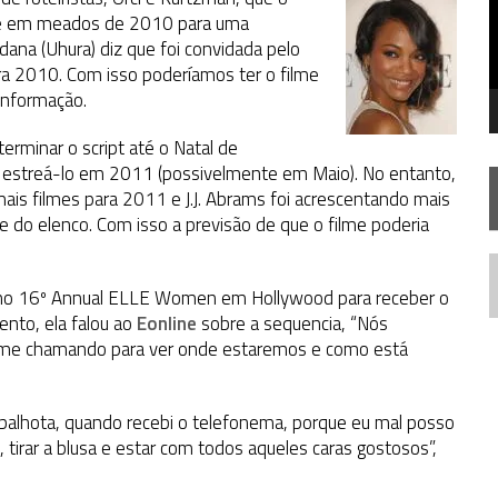
TEMPORADA DE STRANGE NEW WORDS
ue em meados de 2010 para uma
dana (Uhura) diz que foi convidada pelo
 FILME DE FÃS AXANAR HORAS APÓS ESTREIA
ra 2010. Com isso poderíamos ter o filme
 – “THE GRIFFIN INCIDENT” (4×02)
 informação.
terminar o script até o Natal de
e estreá-lo em 2011 (possivelmente em Maio). No entanto,
s filmes para 2011 e J.J. Abrams foi acrescentando mais
 do elenco. Com isso a previsão de que o filme poderia
N
no 16º Annual ELLE Women em Hollywood para receber o
ento, ela falou ao
Eonline
sobre a sequencia, “Nós
ão me chamando para ver onde estaremos e como está
mbalhota, quando recebi o telefonema, porque eu mal posso
e, tirar a blusa e estar com todos aqueles caras gostosos”,