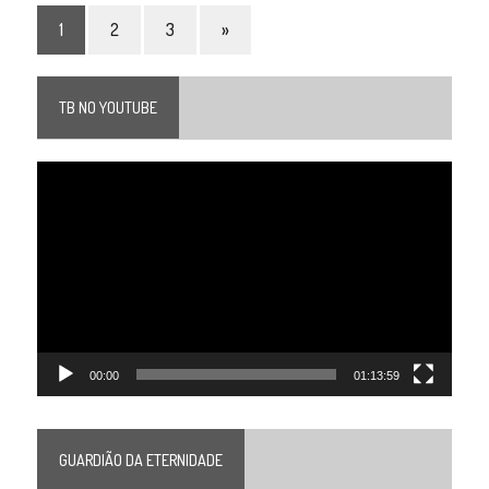
1
2
3
»
TB NO YOUTUBE
Tocador
de
vídeo
00:00
01:13:59
GUARDIÃO DA ETERNIDADE