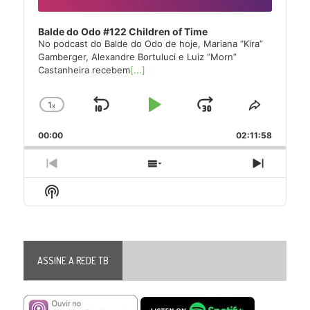
Balde do Odo #122 Children of Time
No podcast do Balde do Odo de hoje, Mariana “Kira”
Gamberger, Alexandre Bortuluci e Luiz “Morn”
Castanheira recebem
[...]
1
x
Skip
Play
Jump
Change
Share
Playback
This
Backward
Pause
Forward
00:00
Rate
02:11:58
Episode
Previous
Show
Next
Episode
Episodes
Episode
Show
List
Podcast
Information
ASSINE A REDE TB