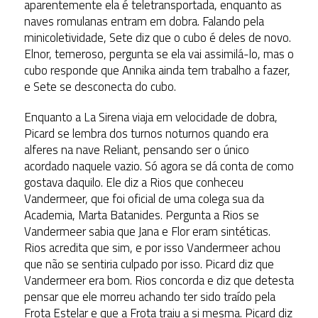
aparentemente ela é teletransportada, enquanto as
naves romulanas entram em dobra. Falando pela
minicoletividade, Sete diz que o cubo é deles de novo.
Elnor, temeroso, pergunta se ela vai assimilá-lo, mas o
cubo responde que Annika ainda tem trabalho a fazer,
e Sete se desconecta do cubo.
Enquanto a La Sirena viaja em velocidade de dobra,
Picard se lembra dos turnos noturnos quando era
alferes na nave Reliant, pensando ser o único
acordado naquele vazio. Só agora se dá conta de como
gostava daquilo. Ele diz a Rios que conheceu
Vandermeer, que foi oficial de uma colega sua da
Academia, Marta Batanides. Pergunta a Rios se
Vandermeer sabia que Jana e Flor eram sintéticas.
Rios acredita que sim, e por isso Vandermeer achou
que não se sentiria culpado por isso. Picard diz que
Vandermeer era bom. Rios concorda e diz que detesta
pensar que ele morreu achando ter sido traído pela
Frota Estelar e que a Frota traiu a si mesma. Picard diz