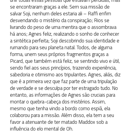
unir todas essas pessoas que estavam perdidas, mas
se encontraram graças a ele. Sem sua missão de
salvar Soji, nenhum deles estaria ali – Raffi enfim
desvendando o mistério da conspiração; Rios se
livrando do peso de uma mentira que o assombrava
há anos; Agnes feliz, realizando o sonho de conhecer
a sintética perfeita; Soji descobrindo sua identidade e
rumando para seu planeta natal. Todos, de alguma
forma, unem seus próprios fragmentos graças a
Picard, que também está feliz, se sentindo vivo e útil,
sendo fiel aos seus princípios, trazendo experiência,
sabedoria e otimismo aos tripulantes. Agnes, aliás, diz
que é a primeira vez que faz parte de uma tripulação
de verdade e se desculpa por ter estragado tudo. No
entanto, as informações de Agnes são cruciais para
montar o quebra-cabeça dos mistérios. Assim,
mesmo que tenha vindo a bordo como espiã, ela
colaborou para a missão. Além disso, ela tem a seu
favor a atenuante de ter matado Maddox sob a
influência do elo mental de Oh.