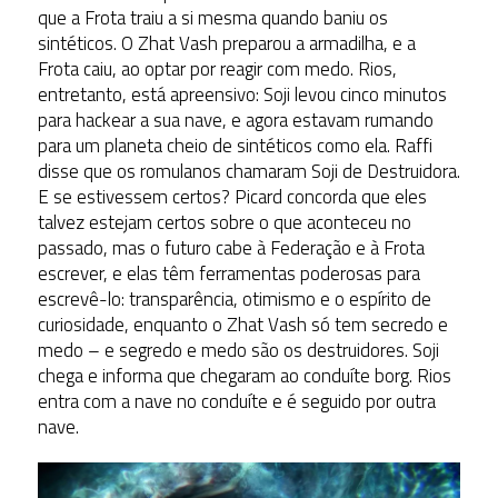
que a Frota traiu a si mesma quando baniu os
sintéticos. O Zhat Vash preparou a armadilha, e a
Frota caiu, ao optar por reagir com medo. Rios,
entretanto, está apreensivo: Soji levou cinco minutos
para hackear a sua nave, e agora estavam rumando
para um planeta cheio de sintéticos como ela. Raffi
disse que os romulanos chamaram Soji de Destruidora.
E se estivessem certos? Picard concorda que eles
talvez estejam certos sobre o que aconteceu no
passado, mas o futuro cabe à Federação e à Frota
escrever, e elas têm ferramentas poderosas para
escrevê-lo: transparência, otimismo e o espírito de
curiosidade, enquanto o Zhat Vash só tem secredo e
medo – e segredo e medo são os destruidores. Soji
chega e informa que chegaram ao conduíte borg. Rios
entra com a nave no conduíte e é seguido por outra
nave.