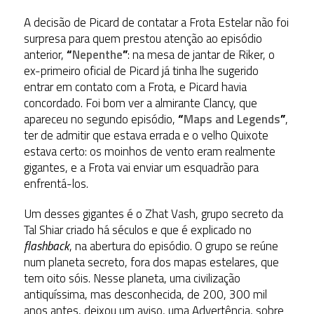
A decisão de Picard de contatar a Frota Estelar não foi
surpresa para quem prestou atenção ao episódio
anterior,
“
Nepenthe
”
: na mesa de jantar de Riker, o
ex-primeiro oficial de Picard já tinha lhe sugerido
entrar em contato com a Frota, e Picard havia
concordado. Foi bom ver a almirante Clancy, que
apareceu no segundo episódio,
“
Maps and Legends
”
,
ter de admitir que estava errada e o velho Quixote
estava certo: os moinhos de vento eram realmente
gigantes, e a Frota vai enviar um esquadrão para
enfrentá-los.
Um desses gigantes é o Zhat Vash, grupo secreto da
Tal Shiar criado há séculos e que é explicado no
flashback
, na abertura do episódio. O grupo se reúne
num planeta secreto, fora dos mapas estelares, que
tem oito sóis. Nesse planeta, uma civilização
antiquíssima, mas desconhecida, de 200, 300 mil
anos antes, deixou um aviso, uma Advertência, sobre