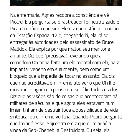
Na enfermaria, Agnes recobra a consciência e vê
Picard. Ela pergunta se o rastreador foi neutralizado e
Picard confirma que sim. Ele diz que estão a caminho
da Estação Espacial 12 e, chegando lá, ela irá se
entregar às autoridades pelo assassinato de Bruce
Maddox. Ela explica por que matou seu mentor e
amante. Diz que “precisava”, revelando que a
comodoro Oh tinha feito um elo mental com ela, para
implantar veneno em sua mente, bem como um
bloqueio que a impedia de tocar no assunto. Ela diz
que não acreditava em inferno até ver o que Oh lhe
mostrou, e agora ela pensa em suicídio todos os dias.
Diz que as visões são de coisas que aconteceram há
milhares de séculos e que agora eles estavam num
limiar: tinham de destruir toda a possibilidade de vida
sintética, ou o inferno voltaria. Quando Picard pergunta
que limiar é esse, Soji entra e diz que o limiar aé a
vinda da Seb-Cheneb, a Destruidora. Ou seja, ela.