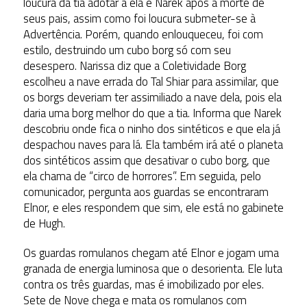
loucura da tia adotar a ela e Narek após a morte de
seus pais, assim como foi loucura submeter-se à
Advertência. Porém, quando enlouqueceu, foi com
estilo, destruindo um cubo borg só com seu
desespero. Narissa diz que a Coletividade Borg
escolheu a nave errada do Tal Shiar para assimilar, que
os borgs deveriam ter assimiliado a nave dela, pois ela
daria uma borg melhor do que a tia. Informa que Narek
descobriu onde fica o ninho dos sintéticos e que ela já
despachou naves para lá. Ela também irá até o planeta
dos sintéticos assim que desativar o cubo borg, que
ela chama de “circo de horrores”. Em seguida, pelo
comunicador, pergunta aos guardas se encontraram
Elnor, e eles respondem que sim, ele está no gabinete
de Hugh.
Os guardas romulanos chegam até Elnor e jogam uma
granada de energia luminosa que o desorienta. Ele luta
contra os três guardas, mas é imobilizado por eles.
Sete de Nove chega e mata os romulanos com