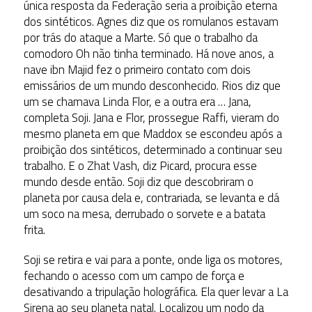
única resposta da Federação seria a proibição eterna
dos sintéticos. Agnes diz que os romulanos estavam
por trás do ataque a Marte. Só que o trabalho da
comodoro Oh não tinha terminado. Há nove anos, a
nave ibn Majid fez o primeiro contato com dois
emissários de um mundo desconhecido. Rios diz que
um se chamava Linda Flor, e a outra era … Jana,
completa Soji. Jana e Flor, prossegue Raffi, vieram do
mesmo planeta em que Maddox se escondeu após a
proibição dos sintéticos, determinado a continuar seu
trabalho. E o Zhat Vash, diz Picard, procura esse
mundo desde então. Soji diz que descobriram o
planeta por causa dela e, contrariada, se levanta e dá
um soco na mesa, derrubado o sorvete e a batata
frita.
Soji se retira e vai para a ponte, onde liga os motores,
fechando o acesso com um campo de força e
desativando a tripulação holográfica. Ela quer levar a La
Sirena ao seu planeta natal. Localizou um nodo da