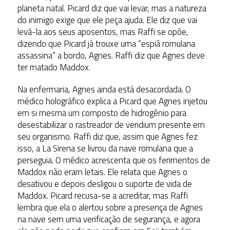
planeta natal. Picard diz que vai levar, mas a natureza
do inimigo exige que ele peça ajuda. Ele diz que vai
levá-la aos seus aposentos, mas Raffi se opõe,
dizendo que Picard já trouxe uma “espiã romulana
assassina” a bordo, Agnes. Raffi diz que Agnes deve
ter matado Maddox.
Na enfermaria, Agnes ainda está desacordada. O
médico holográfico explica a Picard que Agnes injetou
em si mesma um composto de hidrogênio para
desestabilizar o rastreador de veridium presente em
seu organismo. Raffi diz que, assim que Agnes fez
isso, a La Sirena se livrou da nave romulana que a
perseguia. O médico acrescenta que os ferimentos de
Maddox não eram letais. Ele relata que Agnes o
desativou e depois desligou o suporte de vida de
Maddox. Picard recusa-se a acreditar, mas Raffi
lembra que ela o alertou sobre a presença de Agnes
na nave sem uma verificação de segurança, e agora