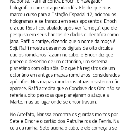
Na ponte, Raffi encontra Enoch, o navegador
holográfico com sotaque irlandês. Ele diz que Rios
marcou curso para a Estação Espacial 12, acionou os
hologramas e se trancou em seus aposentos. Enoch
diz que Rios ficou abalado após ver “a moça”, que ele
pesquisa em seus bancos de dados e identifica como
Jana. Raffi o corrige, dizendo que o nome da moça é
Soji. Raffi mostra desenhos digitais de oito círculos
que os romulanos faziam no cubo, e Enoch diz que
parece o desenho de um octonário, um sistema
planetário com oito sóis. Diz que há registros de um
octonário em antigos mapas romulanos, considerados
apócrifos. Nos mapas romulanos atuais o sistema não
aparece. Raffi acredita que o Conclave dos Oito não se
referia a oito pessoas que planejaram o ataque a
Marte, mas ao lugar onde se encontravam.
No Artefato, Narissa encontra os guardas mortos por
Sete e Elnor e o cartão dos Patrulheiros de Fenris. Na
cela da rainha, Sete aciona o cubo, e ele começa a se