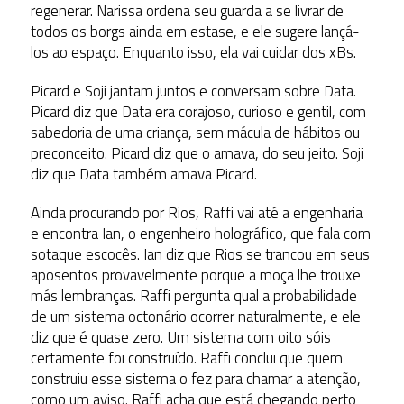
regenerar. Narissa ordena seu guarda a se livrar de
todos os borgs ainda em estase, e ele sugere lançá-
los ao espaço. Enquanto isso, ela vai cuidar dos xBs.
Picard e Soji jantam juntos e conversam sobre Data.
Picard diz que Data era corajoso, curioso e gentil, com
sabedoria de uma criança, sem mácula de hábitos ou
preconceito. Picard diz que o amava, do seu jeito. Soji
diz que Data também amava Picard.
Ainda procurando por Rios, Raffi vai até a engenharia
e encontra Ian, o engenheiro holográfico, que fala com
sotaque escocês. Ian diz que Rios se trancou em seus
aposentos provavelmente porque a moça lhe trouxe
más lembranças. Raffi pergunta qual a probabilidade
de um sistema octonário ocorrer naturalmente, e ele
diz que é quase zero. Um sistema com oito sóis
certamente foi construído. Raffi conclui que quem
construiu esse sistema o fez para chamar a atenção,
como um aviso. Raffi acha que está chegando perto