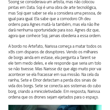
Soong se considerava um artista, mas não colocou
pintas em Data. Soji é uma obra de arte tecnológica,
mas Soji quer saber se ela a considera uma pessoa, de
igual para igual. Ela sabe que a comodoro Oh deu
ordens para Agnes matá-la também, mas ela não lhe
dará nenhuma oportunidade para isso. Agnes diz que,
agora que conhece Soji, jamais obederia a essa ordem.
A bordo no Artefato, Narissa começa a matar todos os
xBs com disparos de disruptores. Vendo os milhares
de borgs ainda em estase, ela pergunta a Tarent se
ele tem medo deles, e ele responde que seria um tolo
se não tivesse. Mas Narisse diz que algo muito pior vai
acontecer se ela fracassar em sua missão. Na cela da
rainha, Sete e Elnor detectam a perda dos sinais de
vida dos borgs. Sete se conecta aos sistemas do cubo
borg, criando a minicoletividade. Em resposta, Narissa
ordena que os drones sejam ejetados para o espaço.