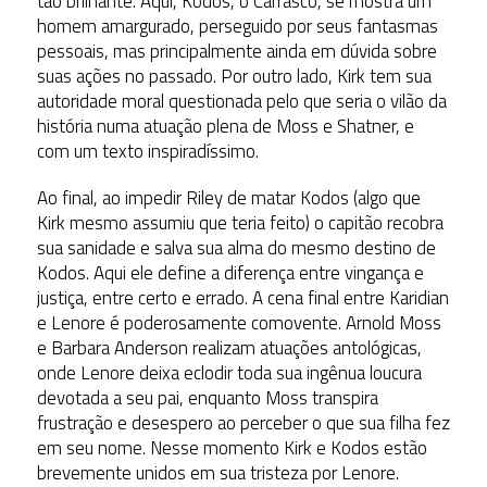
tão brilhante. Aqui, Kodos, o Carrasco, se mostra um
homem amargurado, perseguido por seus fantasmas
pessoais, mas principalmente ainda em dúvida sobre
suas ações no passado. Por outro lado, Kirk tem sua
autoridade moral questionada pelo que seria o vilão da
história numa atuação plena de Moss e Shatner, e
com um texto inspiradíssimo.
Ao final, ao impedir Riley de matar Kodos (algo que
Kirk mesmo assumiu que teria feito) o capitão recobra
sua sanidade e salva sua alma do mesmo destino de
Kodos. Aqui ele define a diferença entre vingança e
justiça, entre certo e errado. A cena final entre Karidian
e Lenore é poderosamente comovente. Arnold Moss
e Barbara Anderson realizam atuações antológicas,
onde Lenore deixa eclodir toda sua ingênua loucura
devotada a seu pai, enquanto Moss transpira
frustração e desespero ao perceber o que sua filha fez
em seu nome. Nesse momento Kirk e Kodos estão
brevemente unidos em sua tristeza por Lenore.