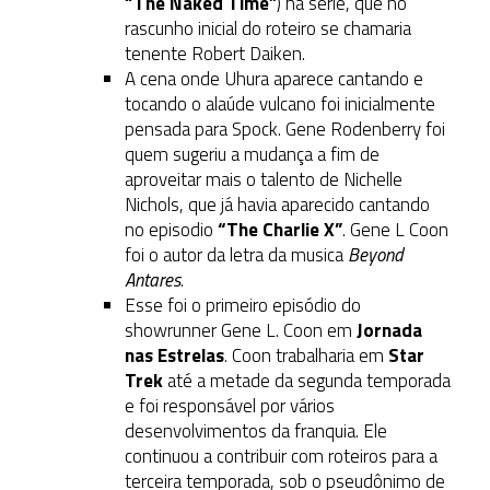
“The Naked Time”
) na série, que no
rascunho inicial do roteiro se chamaria
tenente Robert Daiken.
A cena onde Uhura aparece cantando e
tocando o alaúde vulcano foi inicialmente
pensada para Spock. Gene Rodenberry foi
quem sugeriu a mudança a fim de
aproveitar mais o talento de Nichelle
Nichols, que já havia aparecido cantando
no episodio
“The Charlie X”
. Gene L Coon
foi o autor da letra da musica
Beyond
Antares
.
Esse foi o primeiro episódio do
showrunner Gene L. Coon em
Jornada
nas Estrelas
. Coon trabalharia em
Star
Trek
até a metade da segunda temporada
e foi responsável por vários
desenvolvimentos da franquia. Ele
continuou a contribuir com roteiros para a
terceira temporada, sob o pseudônimo de