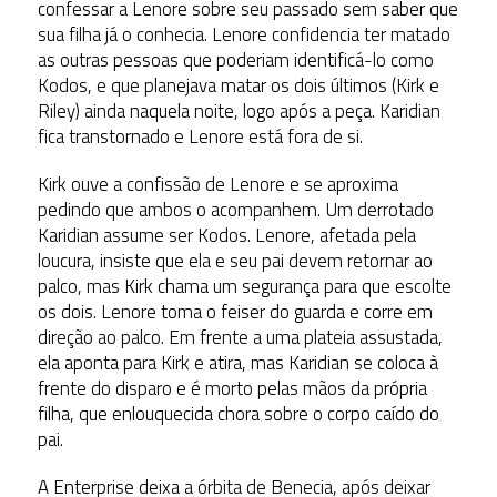
confessar a Lenore sobre seu passado sem saber que
sua filha já o conhecia. Lenore confidencia ter matado
as outras pessoas que poderiam identificá-lo como
Kodos, e que planejava matar os dois últimos (Kirk e
Riley) ainda naquela noite, logo após a peça. Karidian
fica transtornado e Lenore está fora de si.
Kirk ouve a confissão de Lenore e se aproxima
pedindo que ambos o acompanhem. Um derrotado
Karidian assume ser Kodos. Lenore, afetada pela
loucura, insiste que ela e seu pai devem retornar ao
palco, mas Kirk chama um segurança para que escolte
os dois. Lenore toma o feiser do guarda e corre em
direção ao palco. Em frente a uma plateia assustada,
ela aponta para Kirk e atira, mas Karidian se coloca à
frente do disparo e é morto pelas mãos da própria
filha, que enlouquecida chora sobre o corpo caído do
pai.
A Enterprise deixa a órbita de Benecia, após deixar