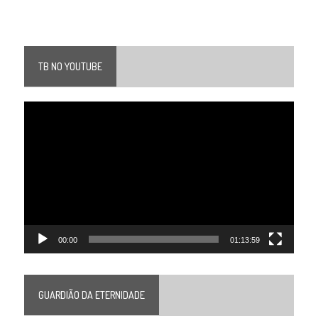
TB NO YOUTUBE
Tocador
de
vídeo
00:00
01:13:59
GUARDIÃO DA ETERNIDADE